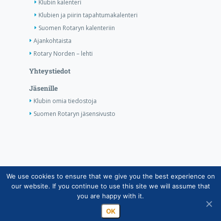
Klubin kalenteri
Klubien ja piirin tapahtumakalenteri
Suomen Rotaryn kalenteriin
Ajankohtaista
Rotary Norden – lehti
Yhteystiedot
Jäsenille
Klubin omia tiedostoja
Suomen Rotaryn jäsensivusto
We use cookies to ensure that we give you the best experience on
Copyright © Suomen Rotarypalvelu ry 2026 |
our website. If you continue to use this site we will assume that
Jäsentietojärjestelmän tietosuojaseloste
|
Henkilötietojen
you are happy with it.
käsittely Rotarytoiminnassa
OK