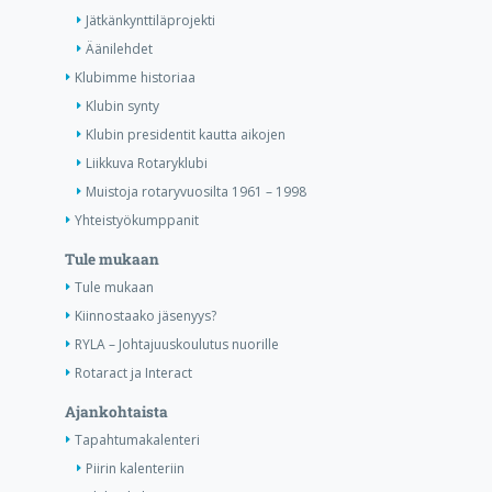
Jätkänkynttiläprojekti
Äänilehdet
Klubimme historiaa
Klubin synty
Klubin presidentit kautta aikojen
Liikkuva Rotaryklubi
Muistoja rotaryvuosilta 1961 – 1998
Yhteistyökumppanit
Tule mukaan
Tule mukaan
Kiinnostaako jäsenyys?
RYLA – Johtajuuskoulutus nuorille
Rotaract ja Interact
Ajankohtaista
Tapahtumakalenteri
Piirin kalenteriin