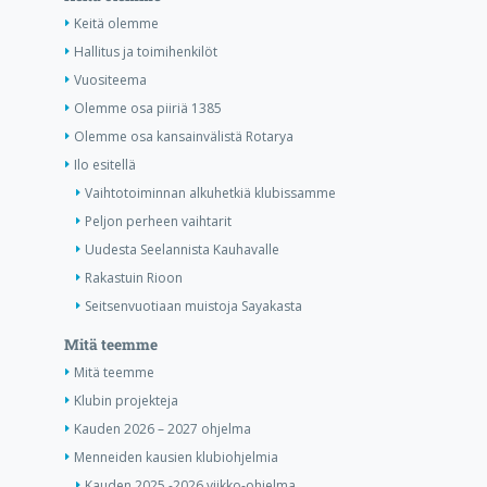
Keitä olemme
Hallitus ja toimihenkilöt
Vuositeema
Olemme osa piiriä 1385
Olemme osa kansainvälistä Rotarya
Ilo esitellä
Vaihtotoiminnan alkuhetkiä klubissamme
Peljon perheen vaihtarit
Uudesta Seelannista Kauhavalle
Rakastuin Rioon
Seitsenvuotiaan muistoja Sayakasta
Mitä teemme
Mitä teemme
Klubin projekteja
Kauden 2026 – 2027 ohjelma
Menneiden kausien klubiohjelmia
Kauden 2025 -2026 viikko-ohjelma