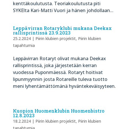
kenttäkoulutusta. Teoriakoulutusta piti
SYKElta Kari-Matti Vuori ja hänen johdollaan...
Leppävirran Rotaryklubi mukana Deekax
rallisprintissä 23.9.2023
25.2.2024
|
Piirin klubien projektit
,
Piirin klubien
tapahtumia
Leppävirran Rotaryt olivat mukana Deekax
rallisprintissä, joka järjestetään kerran
vuodessa Puponmäessä. Rotaryt hoitivat
lipunmyynnin josta Rotareille tuleva tuotto
meni lyhentämättömänä hyväntekeväisyyteen.
Kuopion Huomenklubin Huomenbistro
12.8.2023
18.2.2024
|
Piirin klubien projektit
,
Piirin klubien
tapahtumia