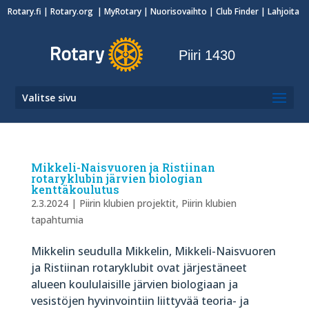
Rotary.fi
|
Rotary.org
|
MyRotary
|
Nuorisovaihto
| Club Finder
| Lahjoita
Piiri 1430
Valitse sivu
Mikkeli-Naisvuoren ja Ristiinan
rotaryklubin järvien biologian
kenttäkoulutus
2.3.2024
|
Piirin klubien projektit
,
Piirin klubien
tapahtumia
Mikkelin seudulla Mikkelin, Mikkeli-Naisvuoren
ja Ristiinan rotaryklubit ovat järjestäneet
alueen koululaisille järvien biologiaan ja
vesistöjen hyvinvointiin liittyvää teoria- ja