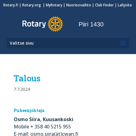
Rotary.fi
|
Rotary.org
|
MyRotary
|
Nuorisovaihto
| Club Finder
| Lahjoita
Piiri 1430
Valitse sivu
Talous
7.7.2024
Puheenjohtaja
Osmo Siira, Kuusankoski
Mobile + 358 40 5215 955
E-mail: osmo.siira(ät)cwan.fi