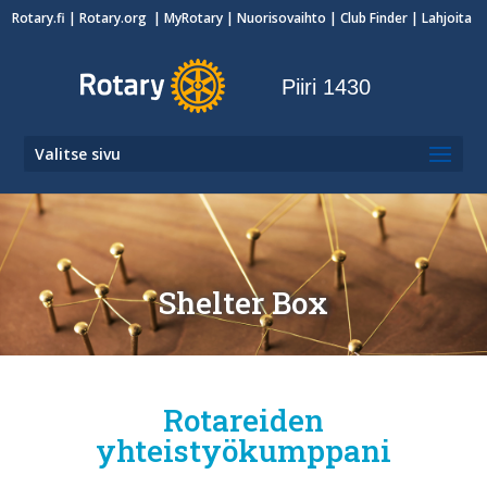
Rotary.fi
|
Rotary.org
|
MyRotary
|
Nuorisovaihto
| Club Finder
| Lahjoita
Piiri 1430
Valitse sivu
Shelter Box
Rotareiden
yhteistyökumppani