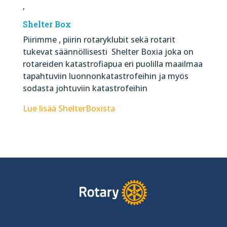
,
Shelter Box
Piirimme , piirin rotaryklubit sekä rotarit
tukevat säännöllisesti Shelter Boxia joka on
rotareiden katastrofiapua eri puolilla maailmaa
tapahtuviin luonnonkatastrofeihin ja myös
sodasta johtuviin katastrofeihin
Lue lisää ShelterBoxista