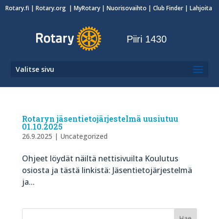
Rotary.fi
|
Rotary.org
|
MyRotary
|
Nuorisovaihto
| Club Finder
| Lahjoita
Piiri 1430
Valitse sivu
Rotaryn jäsentietojärjestelmä uusiutuu
01.10.2025
26.9.2025
|
Uncategorized
Ohjeet löydät näiltä nettisivuilta Koulutus
osiosta ja tästä linkistä: Jäsentietojärjestelmä
ja...