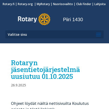
Rotary.fi
|
Rotary.org
|
MyRotary
|
Nuorisovaihto
| Club Finder
| Lahjoita
Piiri 1430
Valitse sivu
Rotaryn
jäsentietojärjestelmä
uusiutuu 01.10.2025
26.9.2025
Ohjeet löydät näiltä nettisivuilta Koulutus