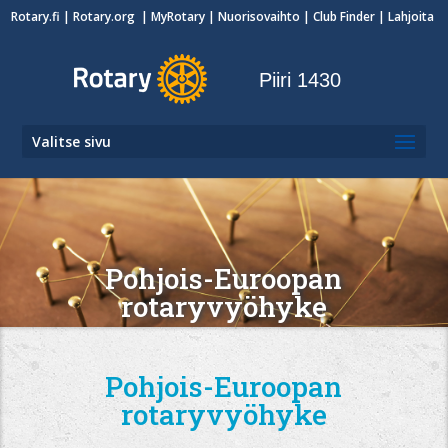
Rotary.fi
|
Rotary.org
|
MyRotary
|
Nuorisovaihto
| Club Finder
| Lahjoita
Piiri 1430
Valitse sivu
Pohjois-Euroopan
rotaryvyöhyke
Pohjois-Euroopan
rotaryvyöhyke