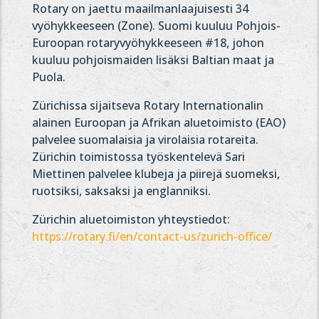
Rotary on jaettu maailmanlaajuisesti 34
vyöhykkeeseen (Zone). Suomi kuuluu Pohjois-
Euroopan rotaryvyöhykkeeseen #18, johon
kuuluu pohjoismaiden lisäksi Baltian maat ja
Puola.
Zürichissa sijaitseva Rotary Internationalin
alainen Euroopan ja Afrikan aluetoimisto (EAO)
palvelee suomalaisia ja virolaisia rotareita.
Zürichin toimistossa työskentelevä Sari
Miettinen palvelee klubeja ja piirejä suomeksi,
ruotsiksi, saksaksi ja englanniksi.
Zürichin aluetoimiston yhteystiedot:
https://rotary.fi/en/contact-us/zurich-office/