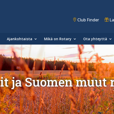
Club Finder
La
Ajankohtaista
Mikä on Rotary
Ota yhteyttä
bit ja Suomen muut r