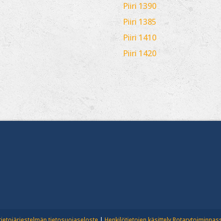
Piiri 1390
Piiri 1385
Piiri 1410
Piiri 1420
tietojärjestelmän tietosuojaseloste
|
Henkilötietojen käsittely Rotarytoiminnas