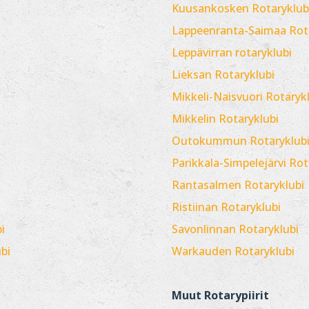
Kuusankosken Rotaryklub
Lappeenranta-Saimaa Rot
Lepp
ävirran rotaryklubi
Lieksan Rotaryklubi
Mikkeli-Naisvuori Rotaryk
Mikkelin Rotaryklubi
Outokummun Rotaryklub
Parikkala-Simpelejärvi Rot
Rantasalmen Rotaryklubi
Ristiinan Rotaryklubi
i
Savonlinnan Rotaryklubi
bi
Warkauden Rotaryklubi
Muut Rotarypiirit