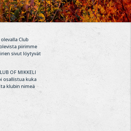
 olevalla Club
 olevista piirimme
rien sivut löytyvät
 CLUB OF MIKKELI
 osallistua kuka
alta klubin nimeä