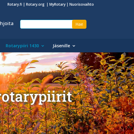
Rotary.fi
|
Rotary.org
|
MyRotary
|
Nuorisovaihto
hjoita
Rotarypiiri 1430
Jäsenille
otarypiirit