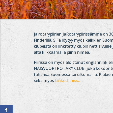
ja rotarypiirien jaRotarypiirissämme on 30
Finderillä. Sillä löytyy myös kaikkien Su
klubeista on linkitetty klubin nettisivuil
alta klikkaamalla piirin nimeä.
Piirissä on myös aloittanut englannink
NAISVUORI ROTARY CLUB, joka kokoontuu i
tahansa Suomessa tai ulkomailla. Klubien n
sekä myös
Linked-Inissä
.