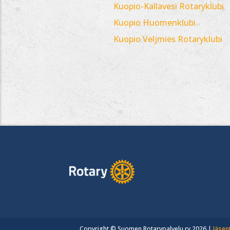
Kuopio-Kallavesi Rotaryklubi
Kuopio Huomenklubi
Kuopio Veljmies Rotaryklubi
Copyright © Suomen Rotarypalvelu ry 2026 |
Jäsen