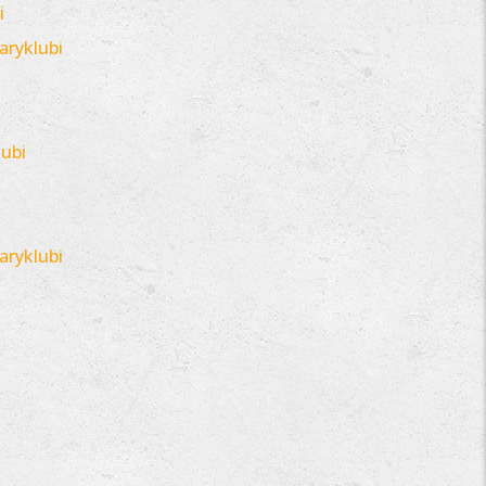
i
arykl
ubi
lubi
i
aryklubi