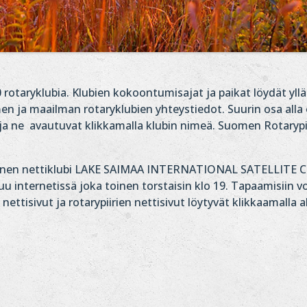
 rotaryklubia. Klubien kokoontumisajat ja paikat löydät yllä
omen ja maailman rotaryklubien yhteystiedot. Suurin osa alla
le ja ne avautuvat klikkamalla klubin nimeä. Suomen Rotarypii
ielinen nettiklubi LAKE SAIMAA INTERNATIONAL SATELLITE
nternetissä joka toinen torstaisin klo 19. Tapaamisiin voi
ettisivut ja rotarypiirien nettisivut löytyvät klikkaamalla 