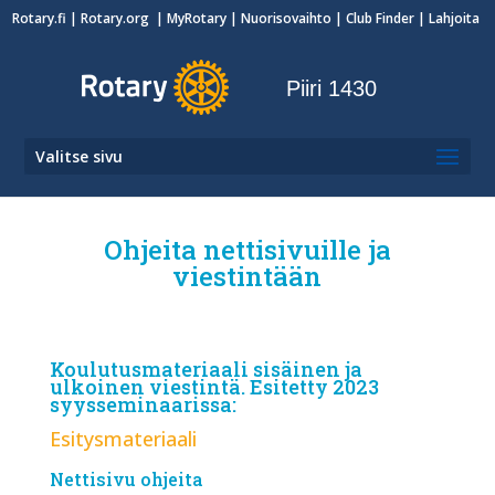
Rotary.fi
|
Rotary.org
|
MyRotary
|
Nuorisovaihto
| Club Finder
| Lahjoita
Piiri 1430
Valitse sivu
Ohjeita nettisivuille ja
viestintään
Koulutusmateriaali sisäinen ja
ulkoinen viestintä. Esitetty 2023
syysseminaarissa:
Esitysmateriaali
Nettisivu ohjeita