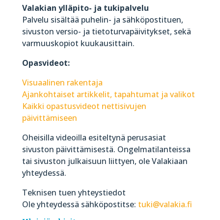
Valakian ylläpito- ja tukipalvelu
Palvelu sisältää puhelin- ja sähköpostituen,
sivuston versio- ja tietoturvapäivitykset, sekä
varmuuskopiot kuukausittain.
Opasvideot:
Visuaalinen rakentaja
Ajankohtaiset artikkelit, tapahtumat ja valikot
Kaikki opastusvideot nettisivujen
päivittämiseen
Oheisilla videoilla esiteltynä perusasiat
sivuston päivittämisestä. Ongelmatilanteissa
tai sivuston julkaisuun liittyen, ole Valakiaan
yhteydessä.
Teknisen tuen yhteystiedot
Ole yhteydessä sähköpostitse:
tuki@valakia.fi