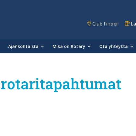
Club Finder
La
Ajankohtaista
Mikä on Rotary
Ota yhteyttä
 rotaritapahtumat