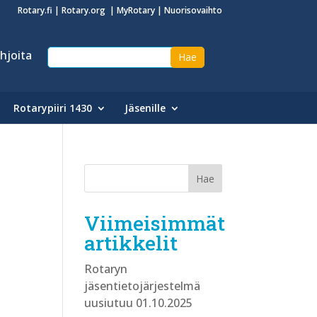
Rotary.fi
|
Rotary.org
|
MyRotary
|
Nuorisovaihto
hjoita
Rotarypiiri 1430
Jäsenille
Viimeisimmät
artikkelit
Rotaryn
jäsentietojärjestelmä
uusiutuu 01.10.2025