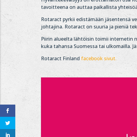
tavoitteena on auttaa paikallista yhteisö
Rotaract pyrkii edistämään jäsentensä ve
johtajina. Rotaract on suuria ja pieniä 
Piirin alueelta lähtöisin toimii interne
kuka tahansa Suomessa tai ulkomailla. Jäse
Rotaract Finland
facebook sivut.