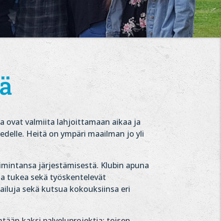
ää
ka ovat valmiita lahjoittamaan aikaa ja
delle. Heitä on ympäri maailman jo yli
oimintansa järjestämisestä. Klubin apuna
 ja tukea sekä työskentelevät
railuja sekä kutsua kokouksiinsa eri
tään kaksi palveluprojektia: toisen