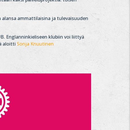
n alansa ammattilaisina ja tulevaisuuden
Englanninkieliseen klubiin voi liittyä
 aloitti
Sonja Knuutinen