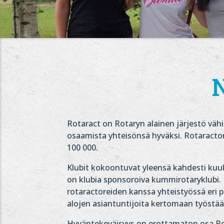
N
Rotaract on Rotaryn alainen järjestö vähin
osaamista yhteisönsä hyväksi. Rotaractor
100 000.
Klubit kokoontuvat yleensä kahdesti kuuk
on klubia sponsoroiva kummirotaryklubi. K
rotaractoreiden kanssa yhteistyössä eri pa
alojen asiantuntijoita kertomaan työstään
Hyväntekeväisyys on erottamaton osa Rota