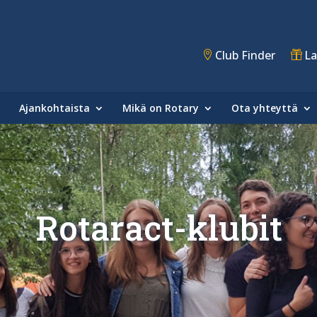
Club Finder
La
Ajankohtaista
Mikä on Rotary
Ota yhteyttä
Rotaract-klubit