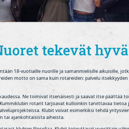
uoret tekevät hyv
tään 18-vuotiaille nuorille ja samanmielisille aikuisille, jot
eiden motto on sama kuin rotareiden: palvelu itsekkyyden e
audessa. Ne toimivat itsenäisesti ja saavat itse päättää t
ummiklubin rotarit tarjoavat kulloinkin tarvittavaa tietoa
lveluprojekteissa. Klubit voivat esimerkiksi tehdä yritysvie
 tai ajankohtaisista aiheista.
ract-klubien ﬁlosoﬁaa. Klubit toteuttavat vuosittain vähin