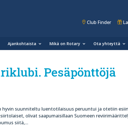
Club Finder
La
Ajankohtaista
Mikä on Rotary
Ota yhteyttä
riklubi. Pesäpönttöjä
 hyvin suunniteltu luentotilaisuus peruuntui ja otetiin esii
usiirtolaiset, olivat saapumaisillaan Suomeen reviirimääritte
umus siitä,...