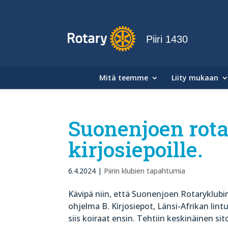
Piiri 1430
Mitä teemme
Liity mukaan
Suonenjoen rota
kirjosiepoille.
6.4.2024
|
Piirin klubien tapahtumia
Kävipä niin, että Suonenjoen Rotaryklubin
ohjelma B. Kirjosiepot, Länsi-Afrikan lint
siis koiraat ensin. Tehtiin keskinäinen sito