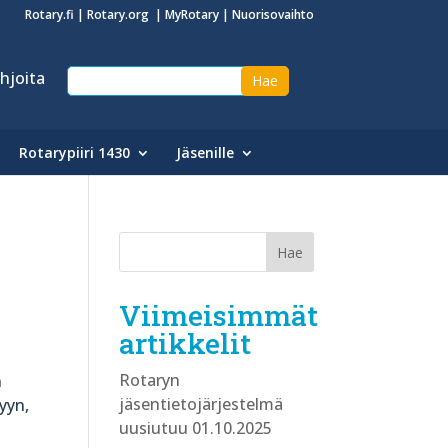
Rotary.fi
|
Rotary.org
|
MyRotary
|
Nuorisovaihto
hjoita
Rotarypiiri 1430
Jäsenille
Viimeisimmät
artikkelit
Rotaryn
n
jäsentietojärjestelmä
lyyn,
uusiutuu 01.10.2025