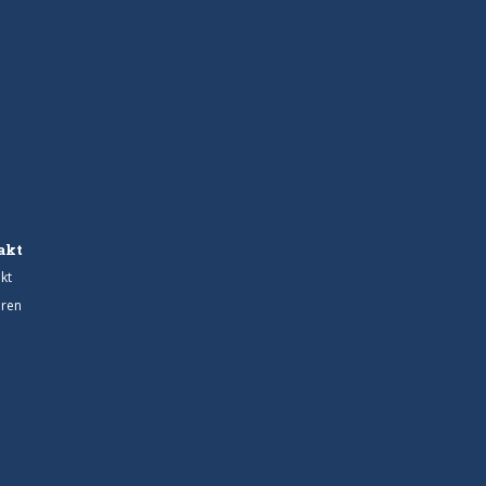
akt
kt
ren