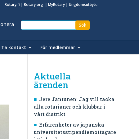
Rotary.fi
|
Rotary.org
|
MyRotary
|
Ungdomsutbyte
onera
Ta kontakt
För medlemmar
Aktuella
ärenden
Jere Jantunen: Jag vill tacka
alla rotarianer och klubbar i
vårt distrikt
Erfarenheter av japanska
universitetsstipendiemottagare