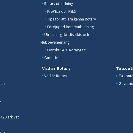
Rotary utbildning
PrePELS och PELS
Tips för att lära känna Rotary
Fördjupad Rotaryutbildning
Utrustning för distrikts och
klubbevenemang
Distrikt 1420 Rotarytält
Samarbete
Vad är Rotary
Ta kont
Vad är Rotary
Ta konta
ren
Guvernö
r
1420 arkivet
wards