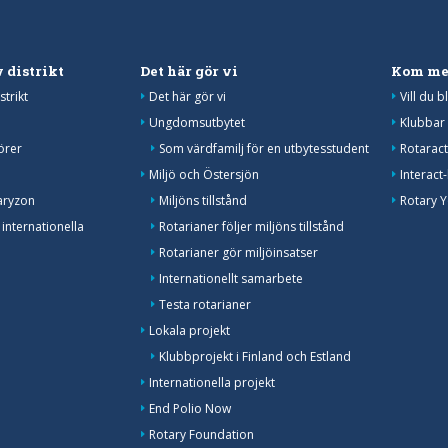
 distrikt
Det här gör vi
Kom me
strikt
Det här gör vi
Vill du 
Ungdomsutbytet
Klubbar 
örer
Som värdfamilj för en utbytesstudent
Rotarac
Miljö och Östersjön
Interact
aryzon
Miljöns tillstånd
Rotary 
 internationella
Rotarianer följer miljöns tillstånd
Rotarianer gör miljöinsatser
Internationellt samarbete
Testa rotarianer
Lokala projekt
Klubbprojekt i Finland och Estland
Internationella projekt
End Polio Now
Rotary Foundation