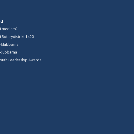
d
bli medlem?
i Rotarydistrikt 1420
t-klubbarna
-klubbarna
Youth Leadership Awards