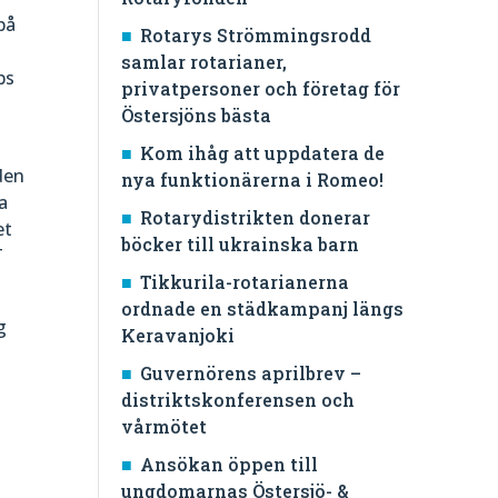
på
Rotarys Strömmingsrodd
samlar rotarianer,
bs
privatpersoner och företag för
Östersjöns bästa
Kom ihåg att uppdatera de
den
nya funktionärerna i Romeo!
a
Rotarydistrikten donerar
et
böcker till ukrainska barn
T
Tikkurila-rotarianerna
ordnade en städkampanj längs
g
Keravanjoki
Guvernörens aprilbrev –
distriktskonferensen och
vårmötet
Ansökan öppen till
ungdomarnas Östersjö- &