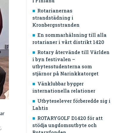
i Finland
Rotarianernas
strandstädning i
Kronbergsstranden
En sommarhälsning till alla
rotarianer i vårt distrikt 1420
Rotary återvände till Världen
i byn festivalen –
utbytesstudenterna som
stjärnor på Narinkkatorget
Vänklubbar bygger
internationella relationer
Utbyteselever förberedde sig i
Lahtis
var
ROTARYGOLF D1420 för att
stödja ungdomsutbyte och
.
Rotaryfonden