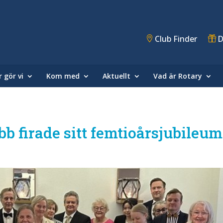
Club Finder
D
 gör vi
Kom med
Aktuellt
Vad är Rotary
 firade sitt femtioårsjubileum