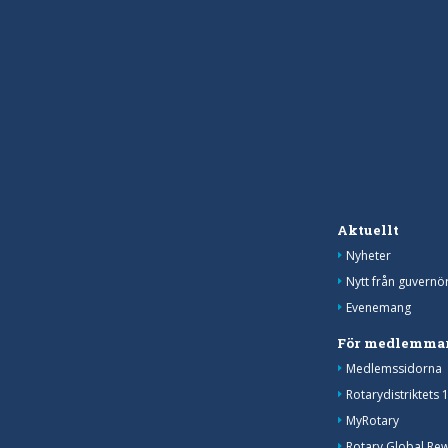
Aktuellt
Nyheter
Nytt från guvernö
Evenemang
För medlemma
Medlemssidorna
Rotarydistriktets 
MyRotary
Rotary Global Re