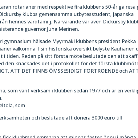
 skaran rotarianer med respektive fira klubbens 50-åriga resa 
 Dickursby klubbs gemensamma utbytesstudent, japanska
ån hennes värdfamilj. Närvarande var även Dickursby klub
ssisterande guvernör Juha Merinen.
ori gymnasium hälsade Myyrmäki klubbens president Pekka
ianer välkomna. I sin historiska översikt belyste Kauhanen 
t i tiden. Redan på sitt första möte beslutade den att skaff
d den knackades det i protokollet för det första klubbmöt
VLIGT, ATT DET FINNS ÖMSSESIDIGT FÖRTROENDE och AT
na, som varit verksam i klubben sedan 1977 och är en verkli
m.
eltola, som
erksamheten och beslutade att donera 3000 euro till
 fick klubbmedlemmarna att minnas festen ännu i många