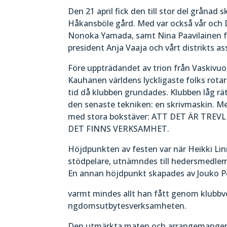
Den 21 april fick den till stor del grånad
Håkansböle gård. Med var också vår och
Nonoka Yamada, samt Nina Paavilainen fr
president Anja Vaaja och vårt distrikts a
Före uppträdandet av trion från Vaskivu
Kauhanen världens lyckligaste folks rotar
tid då klubben grundades. Klubben låg rät
den senaste tekniken: en skrivmaskin. Me
med stora bokstäver: ATT DET ÄR TRE
DET FINNS VERKSAMHET.
Höjdpunkten av festen var när Heikki Lin
stödpelare, utnämndes till hedersmedle
En annan höjdpunkt skapades av Jouko P
varmt mindes allt han fått genom klubbv
ngdomsutbytesverksamheten.
Den utmärkta maten och arrangemangen