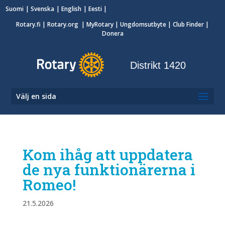
Suomi
Svenska
English
Eesti
Rotary.fi
|
Rotary.org
|
MyRotary
|
Ungdomsutbyte
| Club Finder
|
Donera
Distrikt 1420
Välj en sida
Kom ihåg att uppdatera
de nya funktionärerna i
Romeo!
21.5.2026