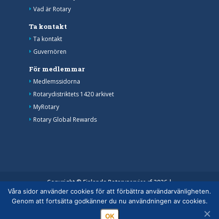
Vad är Rotary
Ta kontakt
Ta kontakt
Guvernören
För medlemmar
Medlemssidorna
Rotarydistriktets 1420 arkivet
MyRotary
Rotary Global Rewards
Copyright © Finlands Rotaryservice rf 2026 |
Våra sidor använder cookies för att förbättra användarvänligheten.
Medelemsdatabasens datasäkerhetsanvisning
|
Genom att fortsätta godkänner du nu användningen av cookies.
Behandlingen av personuppgifter inom rotaryverksamheten
OK