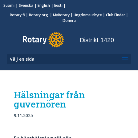
Suomi
Svenska
English
Eesti
Rotary.fi
|
Rotary.org
|
MyRotary
|
Ungdomsutbyte
| Club Finder
|
Donera
Distrikt 1420
Välj en sida
Hälsningar från
guvernören
9.11.2025