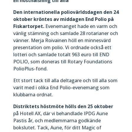
En hösthälsning till alla
Den internationella poliovärldsdagen den 24
oktober kröntes av middagen End Polio på
Fiskartorpet.
Evenemanget hade en varm och
vänlig stämning och samlade 28 rotarianer och
vänner. Merja Roivainen höll en minnesvärd
presentation om polio. Vi ordnade också ett
lotteri och samlade totalt 963 euro till END
POLIO, som doneras till Rotary Foundations
PolioPlus-fond.
Ett stort tack till alla deltagare och till alla som
varit med i olika End Polio-evenemang som
klubbarna ordnat.
Distriktets höstmöte hölls den 25 oktober
på Hotell AX, där vi behandlade IPDG Aune
Pastis år, och medlemmarna godkände
bokslutet. Tack, Aune, för ditt Magic of