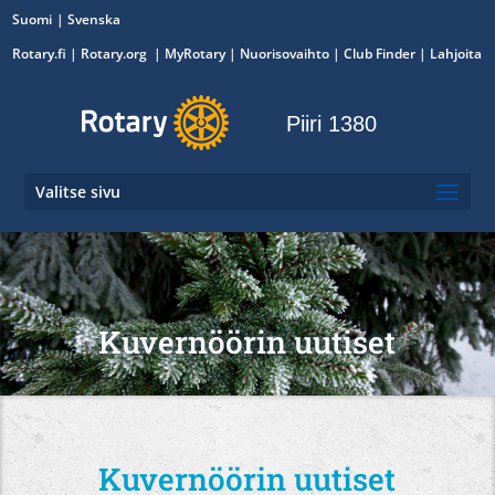
Suomi
Svenska
Rotary.fi
|
Rotary.org
|
MyRotary
|
Nuorisovaihto
| Club Finder
| Lahjoita
Piiri 1380
Valitse sivu
Kuvernöörin uutiset
Kuvernöörin uutiset