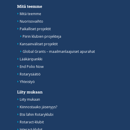
Mitä teemme
Mitä teemme
Nuorisovaihto
Paikalliset projektit
Piirin klubien projekteja
Kansainväliset projektit
Global Grants – maailmanlaajuiset apurahat
Lääkäripankki
End Polio Now
Rotarysäätiö
Yhteistyö
Liity mukaan
Liity mukaan
Kiinnostaako jäsenyys?
Etsi lähin Rotaryklubi
Rotaract-klubit
Interact-klubit