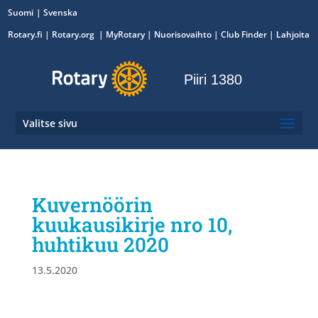
Suomi
Svenska
Rotary.fi
|
Rotary.org
|
MyRotary
|
Nuorisovaihto
| Club Finder
| Lahjoita
Piiri 1380
Valitse sivu
Kuvernöörin
kuukausikirje nro 10,
huhtikuu 2020
13.5.2020