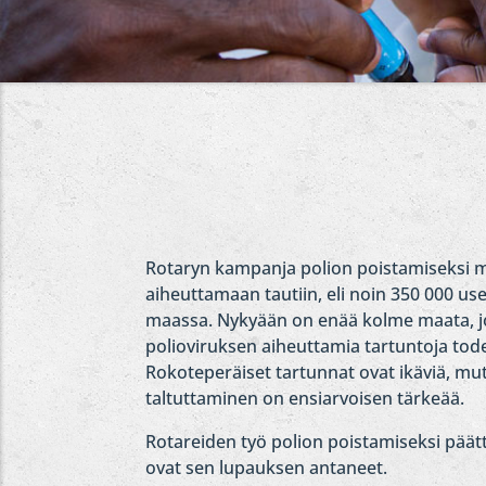
Rotaryn kampanja polion poistamiseksi ma
aiheuttamaan tautiin, eli noin 350 000 usei
maassa. Nykyään on enää kolme maata, jois
polioviruksen aiheuttamia tartuntoja tode
Rokoteperäiset tartunnat ovat ikäviä, mutt
taltuttaminen on ensiarvoisen tärkeää.
Rotareiden työ polion poistamiseksi päätty
ovat sen lupauksen antaneet.