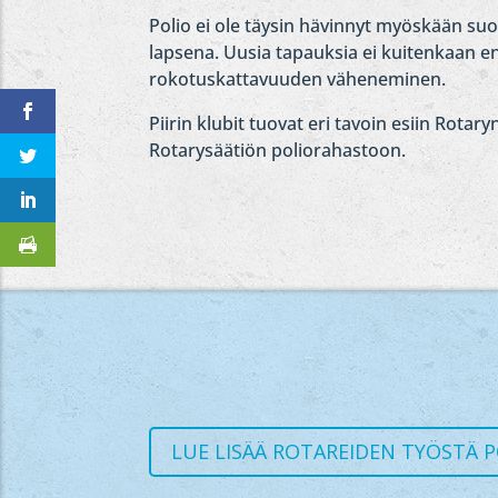
Polio ei ole täysin hävinnyt myöskään su
lapsena. Uusia tapauksia ei kuitenkaan e
rokotuskattavuuden väheneminen.
Piirin klubit tuovat eri tavoin esiin Rotar
Rotarysäätiön poliorahastoon.
LUE LISÄÄ ROTAREIDEN TYÖSTÄ P