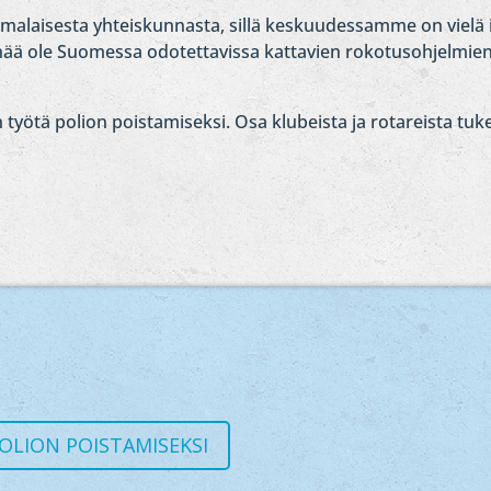
omalaisesta yhteiskunnasta, sillä keskuudessamme on vielä
nää ole Suomessa odotettavissa kattavien rokotusohjelmien v
yn työtä polion poistamiseksi. Osa klubeista ja rotareista tu
OLION POISTAMISEKSI