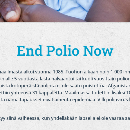
End Polio Now
ailmasta alkoi vuonna 1985. Tuohon aikaan noin 1 000 ihmis
n alle 5-vuotiasta lasta halvaantui tai kuoli vuosittain polion
ta kotoperäistä poliota ei ole saatu poistettua: Afganistan,
ttiin yhteensä 31 kappaletta. Maailmassa todettiin lisäksi 
a nämä tapaukset eivät aiheuta epidemiaa. Villi poliovirus l
y siinä vaiheessa, kun yhdelläkään lapsella ei ole vaaraa sai