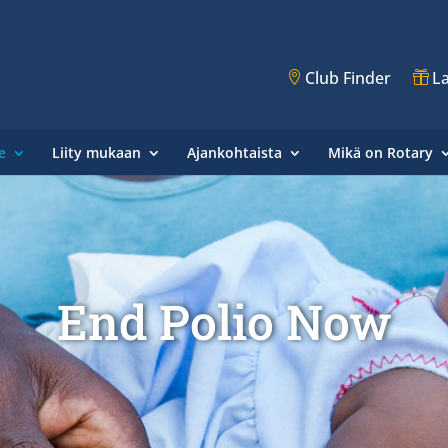
Club Finder
La
e
Liity mukaan
Ajankohtaista
Mikä on Rotary
End Polio Now