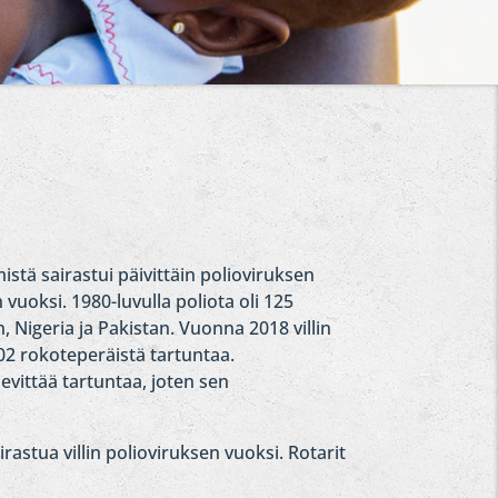
tä sairastui päivittäin polioviruksen
 vuoksi. 1980-luvulla poliota oli 125
 Nigeria ja Pakistan. Vuonna 2018 villin
102 rokoteperäistä tartuntaa.
evittää tartuntaa, joten sen
rastua villin polioviruksen vuoksi. Rotarit