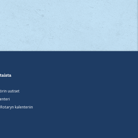
taista
rin uutiset
lenteri
otaryn kalenteriin