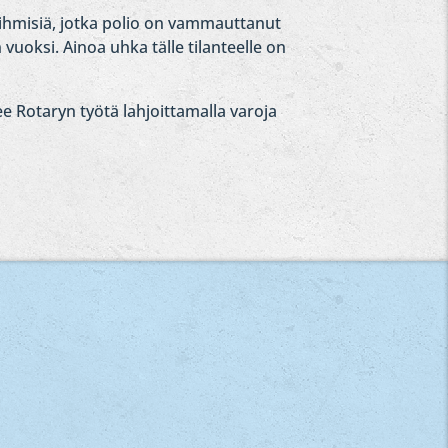
 ihmisiä, jotka polio on vammauttanut
uoksi. Ainoa uhka tälle tilanteelle on
kee Rotaryn työtä lahjoittamalla varoja