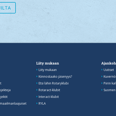
UILTA
Liity mukaan
Ajankoh
Liity mukaan
Uutiset
Kiinnostaako jäsenyys?
Kuvernöö
t
Etsi lähin Rotaryklubi
Piirin ka
ojekteja
Rotaract-klubit
Suomen R
jektit
Interact-klubit
 maailmanlaajuiset
RYLA