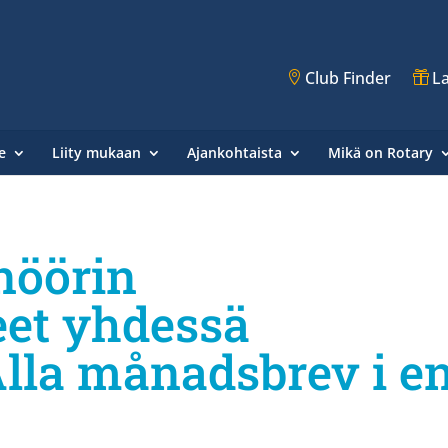
Club Finder
La
e
Liity mukaan
Ajankohtaista
Mikä on Rotary
nöörin
eet yhdessä
lla månadsbrev i e