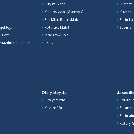
Liity mukaan
Uutiset
Kiinnostaako jäsenyys?
Kuvernöö
t
Etsi lähin Rotaryklubi
Piirin ka
ojekteja
Rotaract-klubit
Suomen R
jektit
Interact-klubit
 maailmanlaajuiset
RYLA
Ota yhteyttä
Jäsenill
Ota yhteyttä
Koulutu
Kuvernööri
Suomen 
Piirin ai
Rotary 