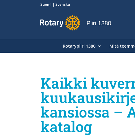
Suomi
Svenska
Piiri 1380
Rotarypiiri 1380
Mitä teemm
Kaikki kuver
kuukausikirj
kansiossa – A
katalog