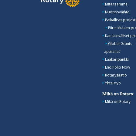
Mitä teemme
Nuorisovaihto
Paikalliset projekti
Piirin klubien pr
Kansainväliset pro
Global Grants –
apurahat
Lääkäripankki
End Polio Now
Rotarysäätiö
Yhteistyö
Mikä on Rotary
Mikä on Rotary