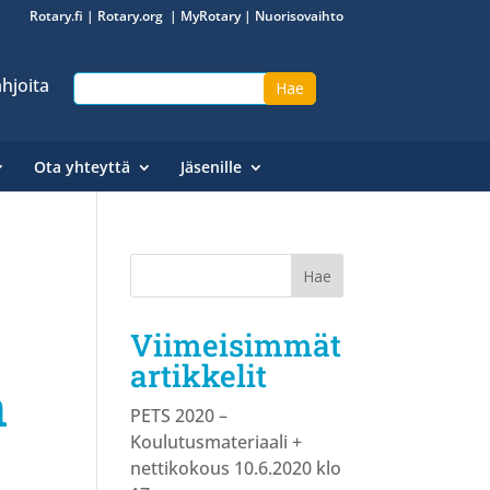
Rotary.fi
|
Rotary.org
|
MyRotary
|
Nuorisovaihto
hjoita
Ota yhteyttä
Jäsenille
Viimeisimmät
artikkelit
n
PETS 2020 –
Koulutusmateriaali +
nettikokous 10.6.2020 klo