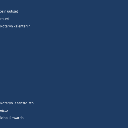
rin uutiset
lenteri
otaryn kalenteriin
e
s
Rotaryn jäsensivusto
neisto
Global Rewards