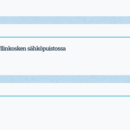
llinkosken sähköpuistossa