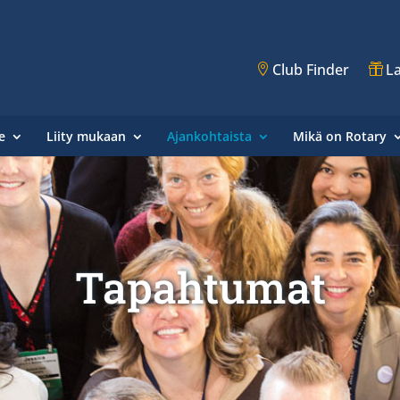
Club Finder
La
e
Liity mukaan
Ajankohtaista
Mikä on Rotary
Tapahtumat