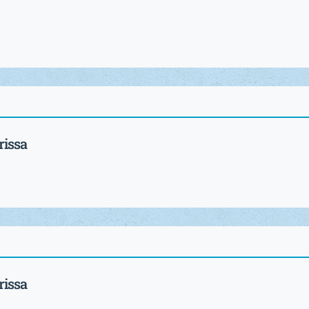
rissa
rissa