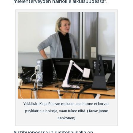
mielenterveyden häiriöille aikuisuudessa”.
Ylilääkäri Kaija Puuran mukaan aistihuone ei korvaa
psykiatrisia hoitoja, vaan tukee niitä. ( Kuva: Janne
Kähkönen)
Aistihuoneessa j
a digitekniikalla on