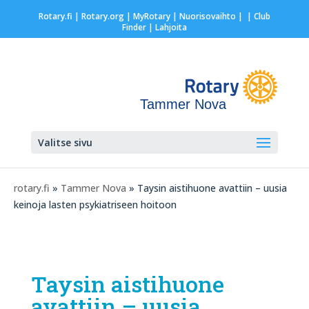
Rotary.fi
|
Rotary.org
|
MyRotary |
Nuorisovaihto
|
| Club
Finder
| Lahjoita
Tammer Nova
Valitse sivu
rotary.fi
»
Tammer Nova
» Taysin aistihuone avattiin – uusia
keinoja lasten psykiatriseen hoitoon
Taysin aistihuone
avattiin – uusia