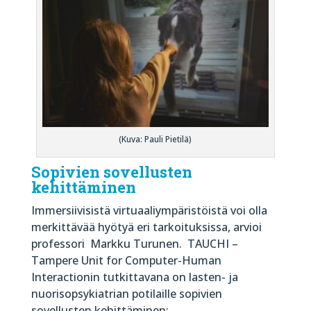
(Kuva: Pauli Pietilä)
Sopivien sovellusten
kehittäminen
Immersiivisistä virtuaaliympäristöistä voi olla
merkittävää hyötyä eri tarkoituksissa, arvioi
professori Markku Turunen. TAUCHI –
Tampere Unit for Computer-Human
Interactionin tutkittavana on lasten- ja
nuorisopsykiatrian potilaille sopivien
sovellusten kehittäminen: