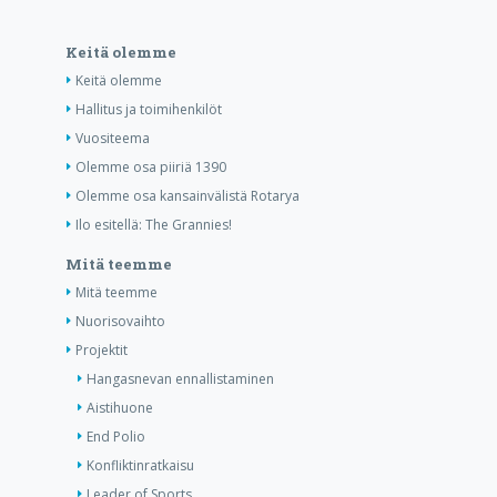
Keitä olemme
Keitä olemme
Hallitus ja toimihenkilöt
Vuositeema
Olemme osa piiriä 1390
Olemme osa kansainvälistä Rotarya
Ilo esitellä: The Grannies!
Mitä teemme
Mitä teemme
Nuorisovaihto
Projektit
Hangasnevan ennallistaminen
Aistihuone
End Polio
Konfliktinratkaisu
Leader of Sports