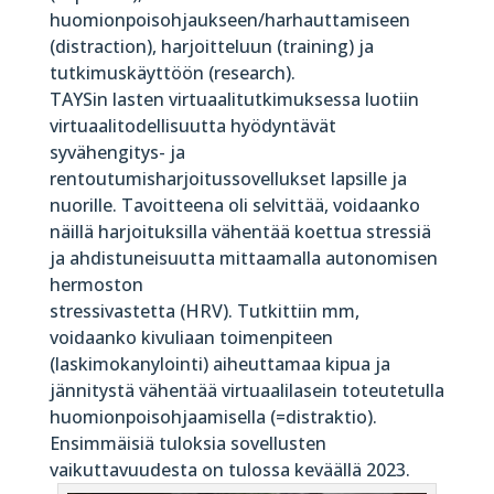
huomionpoisohjaukseen/harhauttamiseen
(distraction), harjoitteluun (training) ja
tutkimuskäyttöön (research).
TAYSin lasten virtuaalitutkimuksessa luotiin
virtuaalitodellisuutta hyödyntävät
syvähengitys- ja
rentoutumisharjoitussovellukset lapsille ja
nuorille. Tavoitteena oli selvittää, voidaanko
näillä harjoituksilla vähentää koettua stressiä
ja ahdistuneisuutta mittaamalla autonomisen
hermoston
stressivastetta (HRV). Tutkittiin mm,
voidaanko kivuliaan toimenpiteen
(laskimokanylointi) aiheuttamaa kipua ja
jännitystä vähentää virtuaalilasein toteutetulla
huomionpoisohjaamisella (=distraktio).
Ensimmäisiä tuloksia sovellusten
vaikuttavuudesta on tulossa keväällä 2023.