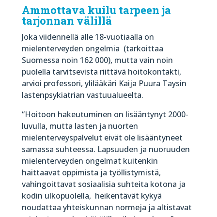
Ammottava kuilu tarpeen ja
tarjonnan välillä
Joka viidennellä alle 18-vuotiaalla on
mielenterveyden ongelmia (tarkoittaa
Suomessa noin 162 000), mutta vain noin
puolella tarvitsevista riittävä hoitokontakti,
arvioi professori, ylilääkäri Kaija Puura Taysin
lastenpsykiatrian vastuualueelta.
“Hoitoon hakeutuminen on lisääntynyt 2000-
luvulla, mutta lasten ja nuorten
mielenterveyspalvelut eivät ole lisääntyneet
samassa suhteessa. Lapsuuden ja nuoruuden
mielenterveyden ongelmat kuitenkin
haittaavat oppimista ja työllistymistä,
vahingoittavat sosiaalisia suhteita kotona ja
kodin ulkopuolella, heikentävät kykyä
noudattaa yhteiskunnan normeja ja altistavat