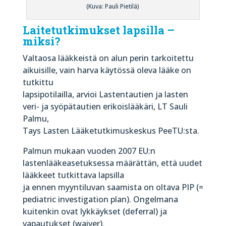
(Kuva: Pauli Pietilä)
Laitetutkimukset lapsilla –
miksi?
Valtaosa lääkkeistä on alun perin tarkoitettu
aikuisille, vain harva käytössä oleva lääke on
tutkittu
lapsipotilailla, arvioi Lastentautien ja lasten
veri- ja syöpätautien erikoislääkäri, LT Sauli
Palmu,
Tays Lasten Lääketutkimuskeskus PeeTU:sta.
Palmun mukaan vuoden 2007 EU:n
lastenlääkeasetuksessa määrättän, että uudet
lääkkeet tutkittava lapsilla
ja ennen myyntiluvan saamista on oltava PIP (=
pediatric investigation plan). Ongelmana
kuitenkin ovat lykkäykset (deferral) ja
vapautukset (waiver).