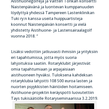
Aistihuonegolfeja ja Valtteri Torikan konsertti
Naistenpäivänä ja luontevan kumppanuuden
löydyttyä yhdessä Tampereen Lastenklinikan
Tuki ry:n kanssa useita huippuartisteja
koonnut Naistenpäivän konsertti ja vielä
yhdistetty Aistihuone- ja Lastensairaalagolf
vuonna 2018. “
Lisäksi vedottiin jatkuvasti ihmisiin ja yrityksiin
eri tapahtumissa, jotta myös suoria
lahjoituksia saatiin. Rotaryklubit järjestivät
omia tapahtumiaan ja arpajaisiaan
aistihuoneen hyväksi. Tuloksena kahdeksan
rotaryklubia lahjoitti 108 500 euroa lasten ja
nuorten psyykkisten häiriöiden hoitamiseen.
Aistihuone-projektin keräyspotti luovutettiin
Tays tukisäätiölle Rotaryseminaarissa 3.2.2019.