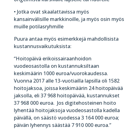
• Jotka ovat skaalattavissa myös
kansainvälisille markkinoille, ja myös osin myös
muille potilasryhmille
Puura antaa myös esimerkkejä mahdollisista
kustannusvaikutuksista:
“Hoitopäivä erikoissairaanhoidon
vuodeosastolla on kustannuksiltaan
keskimäärin 1000 euroa/vuorokaudessa.
Vuonna 2017 alle 13-vuotiailla lapsilla oli 1582
hoitojaksoa, joissa keskimäärin 24 hoitopäivää
jaksolla, eli 37 968 hoitopäivää, kustannukset
37 968 000 euroa. Jos digitehosteinen hoito
lyhentää hoitojaksoja vuodeosastolla kadella
päivällä, on säästö vuodessa 3 164 000 euroa;
päivän lyhennys säästää 7 910 000 euroa.”