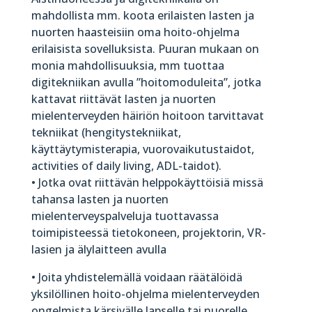
mahdollista mm. koota erilaisten lasten ja
nuorten haasteisiin oma hoito-ohjelma
erilaisista sovelluksista. Puuran mukaan on
monia mahdollisuuksia, mm tuottaa
digitekniikan avulla ”hoitomoduleita”, jotka
kattavat riittävät lasten ja nuorten
mielenterveyden häiriön hoitoon tarvittavat
tekniikat (hengitystekniikat,
käyttäytymisterapia, vuorovaikutustaidot,
activities of daily living, ADL-taidot).
• Jotka ovat riittävän helppokäyttöisiä missä
tahansa lasten ja nuorten
mielenterveyspalveluja tuottavassa
toimipisteessä tietokoneen, projektorin, VR-
lasien ja älylaitteen avulla
• Joita yhdistelemällä voidaan räätälöidä
yksilöllinen hoito-ohjelma mielenterveyden
ongelmista kärsivälle lapselle tai nuorelle