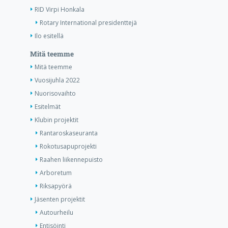
RID Virpi Honkala
Rotary International presidenttejä
Ilo esitellä
Mitä teemme
Mitä teemme
Vuosijuhla 2022
Nuorisovaihto
Esitelmät
Klubin projektit
Rantaroskaseuranta
Rokotusapuprojekti
Raahen liikennepuisto
Arboretum
Riksapyörä
Jäsenten projektit
Autourheilu
Entisöinti