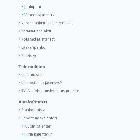
Joulupuut
Veneenrakennus
Varainhankinta ja lahjoitukset
Yhteiset projektit
Rotaract ja Interact
Lääkäripankki
Yhteistyö
Tule mukaan
Tule mukaan
Kiinnostaako jäsenyys?
RYLA – Johtajuuskoulutus nuorille
Ajankohtaista
Ajankohtaista
Tapahtumakalenteri
Klubin kalenteri
Piirin kalenteriin