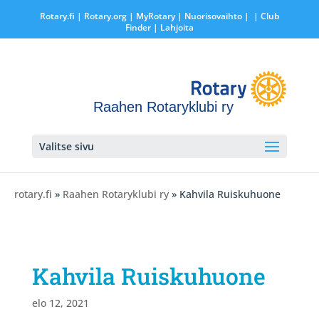
Rotary.fi
|
Rotary.org
|
MyRotary |
Nuorisovaihto
|
| Club
Finder
| Lahjoita
Raahen Rotaryklubi ry
Valitse sivu
rotary.fi
»
Raahen Rotaryklubi ry
» Kahvila Ruiskuhuone
Kahvila Ruiskuhuone
elo 12, 2021