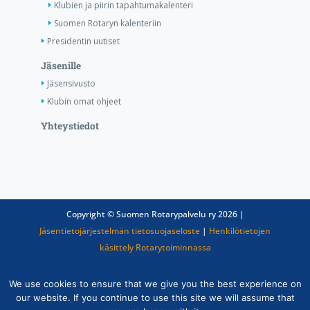
Klubien ja piirin tapahtumakalenteri
Suomen Rotaryn kalenteriin
Presidentin uutiset
Jäsenille
Jäsensivusto
Klubin omat ohjeet
Yhteystiedot
Copyright © Suomen Rotarypalvelu ry 2026 |
Jäsentietojärjestelmän tietosuojaseloste
|
Henkilötietojen
käsittely Rotarytoiminnassa
We use cookies to ensure that we give you the best experience on
our website. If you continue to use this site we will assume that