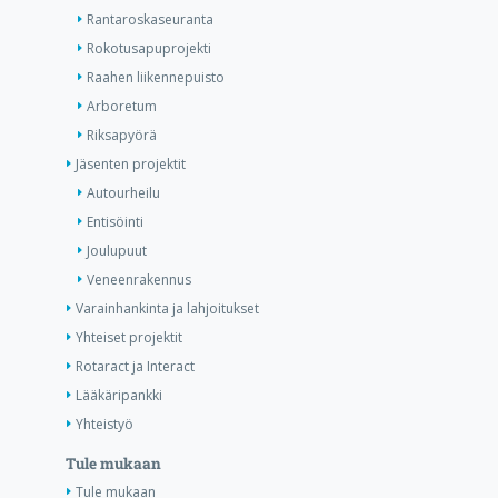
Rantaroskaseuranta
Rokotusapuprojekti
Raahen liikennepuisto
Arboretum
Riksapyörä
Jäsenten projektit
Autourheilu
Entisöinti
Joulupuut
Veneenrakennus
Varainhankinta ja lahjoitukset
Yhteiset projektit
Rotaract ja Interact
Lääkäripankki
Yhteistyö
Tule mukaan
Tule mukaan