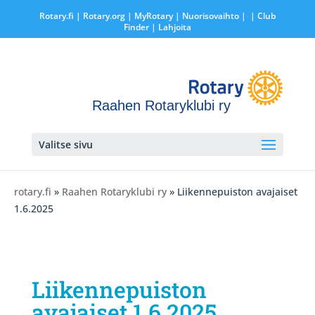
Rotary.fi
|
Rotary.org
|
MyRotary |
Nuorisovaihto
|
| Club
Finder
| Lahjoita
Raahen Rotaryklubi ry
Valitse sivu
rotary.fi
»
Raahen Rotaryklubi ry
» Liikennepuiston avajaiset
1.6.2025
Liikennepuiston
avajaiset 1.6.2025