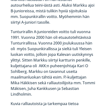
autourheilua teini-iästä asti. Aluksi Markku ajoi
B-junioreissa, mistä tulikin hyviä sijoituksia
mm. Suopunkirallin voitto. Myöhemmin hän
siirtyi A-juniori tasolle.
Tunturirallin A-junioreiden voitto tuli vuonna
1991. Vuonna 2000 hän oli etuautotehtävissä
Tunturirallissa. Vuonna 2000 joulukuussa hän
oli myös Suopunkirallissa ja sieltä tuli Yleisen
luokan voitto, jolloin jopa Kalevan uutiskynnys
ylittyi. Sitten Markku siirtyi kartturin penkille,
kuljettajana oli AKK:n puheenjohtaja Kari O
Sohlberg. Markku on tavannut useita
maailmanluokan tähtiä esim. F!-kuljettajan
Mika Häkkisen sekä ralliautoilijoita mm. Tommi
Mäkisen, Juha Kankkusen ja Sebastian
Lindholmin.
Kuvia ralliautoista ja tarkempaa tietoa