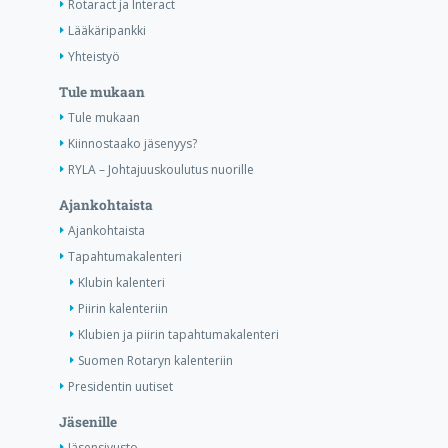
Rotaract ja Interact
Lääkäripankki
Yhteistyö
Tule mukaan
Tule mukaan
Kiinnostaako jäsenyys?
RYLA – Johtajuuskoulutus nuorille
Ajankohtaista
Ajankohtaista
Tapahtumakalenteri
Klubin kalenteri
Piirin kalenteriin
Klubien ja piirin tapahtumakalenteri
Suomen Rotaryn kalenteriin
Presidentin uutiset
Jäsenille
Jäsensivusto