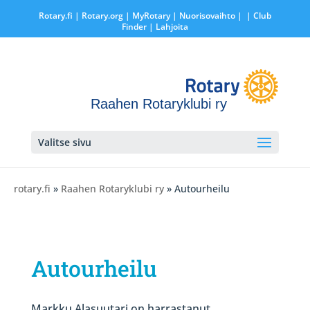
Rotary.fi
|
Rotary.org
|
MyRotary |
Nuorisovaihto
|
| Club
Finder
| Lahjoita
Raahen Rotaryklubi ry
Valitse sivu
rotary.fi
»
Raahen Rotaryklubi ry
» Autourheilu
Autourheilu
Markku Alasuutari on harrastanut