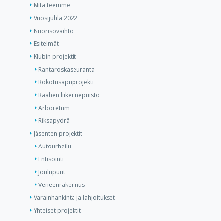
Mitä teemme
Vuosijuhla 2022
Nuorisovaihto
Esitelmät
Klubin projektit
Rantaroskaseuranta
Rokotusapuprojekti
Raahen liikennepuisto
Arboretum
Riksapyörä
Jäsenten projektit
Autourheilu
Entisöinti
Joulupuut
Veneenrakennus
Varainhankinta ja lahjoitukset
Yhteiset projektit