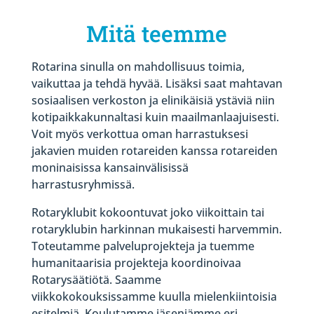
Mitä teemme
Rotarina sinulla on mahdollisuus toimia,
vaikuttaa ja tehdä hyvää. Lisäksi saat mahtavan
sosiaalisen verkoston ja elinikäisiä ystäviä niin
kotipaikkakunnaltasi kuin maailmanlaajuisesti.
Voit myös verkottua oman harrastuksesi
jakavien muiden rotareiden kanssa rotareiden
moninaisissa kansainvälisissä
harrastusryhmissä.
Rotaryklubit kokoontuvat joko viikoittain tai
rotaryklubin harkinnan mukaisesti harvemmin.
Toteutamme palveluprojekteja ja tuemme
humanitaarisia projekteja koordinoivaa
Rotarysäätiötä. Saamme
viikkokokouksissamme kuulla mielenkiintoisia
esitelmiä. Koulutamme jäseniämme eri