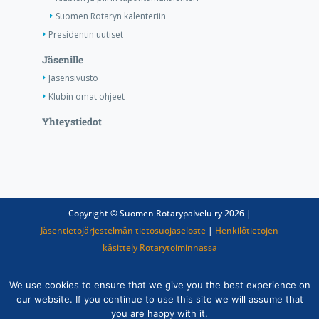
Suomen Rotaryn kalenteriin
Presidentin uutiset
Jäsenille
Jäsensivusto
Klubin omat ohjeet
Yhteystiedot
Copyright © Suomen Rotarypalvelu ry 2026 |
Jäsentietojärjestelmän tietosuojaseloste
|
Henkilötietojen
käsittely Rotarytoiminnassa
We use cookies to ensure that we give you the best experience on
our website. If you continue to use this site we will assume that
you are happy with it.