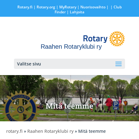
Rotary.fi
|
Rotary.org
|
MyRotary |
Nuorisovaihto
|
| Club
Finder
| Lahjoita
Raahen Rotaryklubi ry
Valitse sivu
Mitä teemme
rotary.fi
»
Raahen Rotaryklubi ry
» Mitä teemme