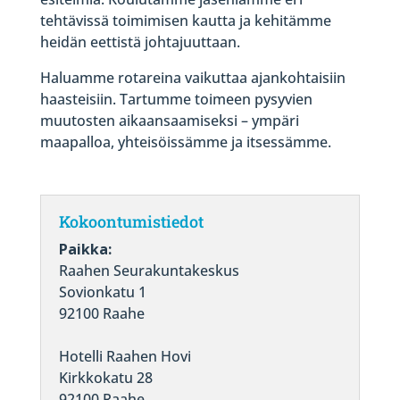
tehtävissä toimimisen kautta ja kehitämme
heidän eettistä johtajuuttaan.
Haluamme rotareina vaikuttaa ajankohtaisiin
haasteisiin. Tartumme toimeen pysyvien
muutosten aikaansaamiseksi – ympäri
maapalloa, yhteisöissämme ja itsessämme.
Kokoontumistiedot
Paikka:
Raahen Seurakuntakeskus
Sovionkatu 1
92100 Raahe
Hotelli Raahen Hovi
Kirkkokatu 28
92100 Raahe