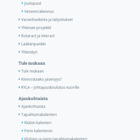
Joulupuut
Veneenrakennus
Varainhankinta ja lahjoitukset
Yhteiset projektit
Rotaract ja Interact
Lääkäripankki
Yhteistyö
Tule mukaan
Tule mukaan
Kiinnostaako jäsenyys?
RYLA – Johtajuuskoulutus nuorille
Ajankohtaista
Ajankohtaista
Tapahtumakalenteri
Klubin kalenteri
Piirin kalenteriin
Klubien ja piirin tapahtumakalenteri