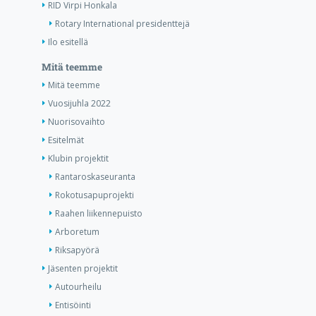
RID Virpi Honkala
Rotary International presidenttejä
Ilo esitellä
Mitä teemme
Mitä teemme
Vuosijuhla 2022
Nuorisovaihto
Esitelmät
Klubin projektit
Rantaroskaseuranta
Rokotusapuprojekti
Raahen liikennepuisto
Arboretum
Riksapyörä
Jäsenten projektit
Autourheilu
Entisöinti