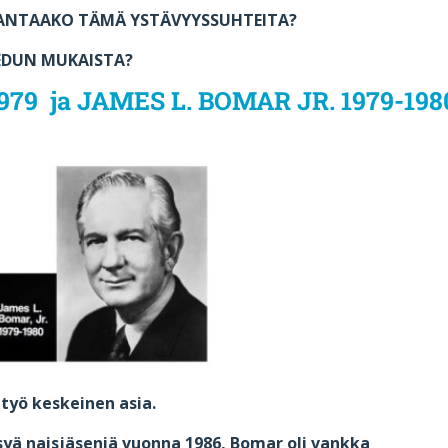
ANTAAKO TÄMÄ YSTÄVYYSSUHTEITA?
EDUN MUKAISTA?
79 ja JAMES L. BOMAR JR. 1979-198
työ keskeinen asia.
syä naisjäseniä vuonna 1986, Bomar oli vankka