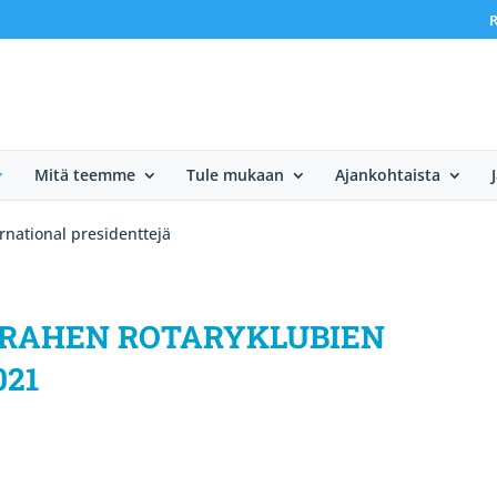
R
Mitä teemme
Tule mukaan
Ajankohtaista
rnational presidenttejä
BRAHEN ROTARYKLUBIEN
021