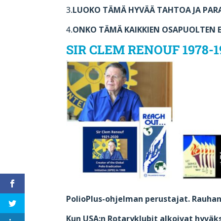
3.
LUOKO TÄMÄ HYVÄÄ TAHTOA JA PAR
4.
ONKO TÄMÄ KAIKKIEN OSAPUOLTEN 
SIR CLEM RENOUF 1978-19
PolioPlus-ohjelman perustajat. Rauhan
Kun USA:n Rotaryklubit alkoivat hyväk