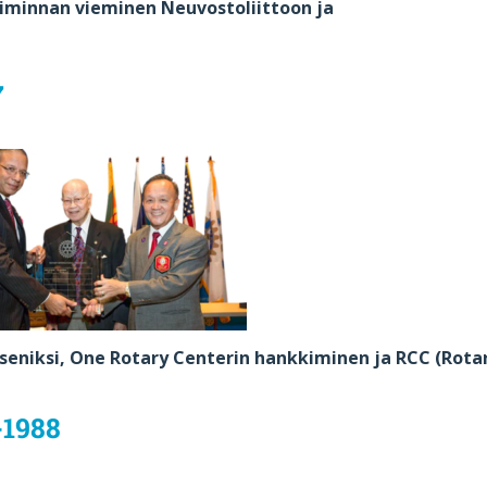
toiminnan vieminen Neuvostoliittoon ja
7
äseniksi, One Rotary Centerin hankkiminen ja RCC (Ro
-1988