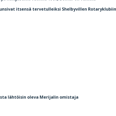
 tunsivat itsensä tervetulleiksi Shelbyvillen Rotaryklubi
81
sta lähtöisin oleva Merijalin omistaja