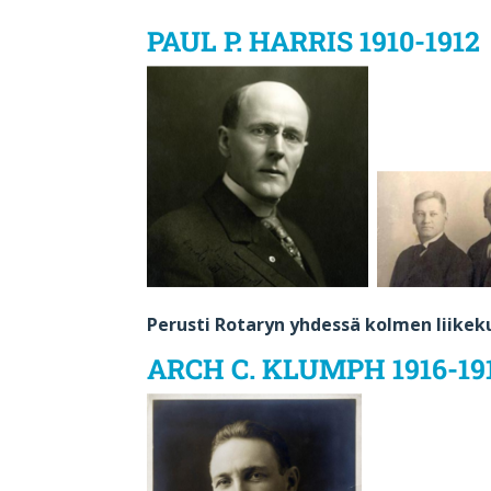
PAUL P. HARRIS 1910-1912
Perusti Rotaryn yhdessä kolmen liike
ARCH C. KLUMPH 1916-19