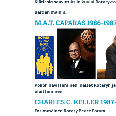
Klärichin saavutuksiin kuului Rotary-
Baltian maihin.
M.A.T. CAPARAS 1986-198
Polion hävittäminen, naiset Rotaryn j
aloittaminen.
CHARLES C. KELLER 1987
Ensimmäinen Rotary Peace Forum