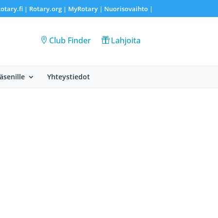
otary.fi
Rotary.org
MyRotary |
Nuorisovaihto
|
|
|
Club Finder
Lahjoita
Jäsenille
Yhteystiedot