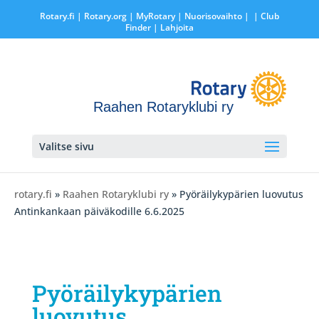
Rotary.fi
|
Rotary.org
|
MyRotary |
Nuorisovaihto
|
| Club
Finder
| Lahjoita
Raahen Rotaryklubi ry
Valitse sivu
rotary.fi
»
Raahen Rotaryklubi ry
» Pyöräilykypärien luovutus
Antinkankaan päiväkodille 6.6.2025
Pyöräilykypärien
luovutus