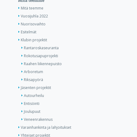
Mitä teemme
Mitä teemme
Vuosijuhla 2022
Nuorisovaihto
Esitelmät
Klubin projektit
Rantaroskaseuranta
Rokotusapuprojekti
Raahen liikennepuisto
Arboretum
Riksapyörä
Jäsenten projektit
Autourheilu
Entisöinti
Joulupuut
Veneenrakennus
Varainhankinta ja lahjoitukset
Yhteiset projektit