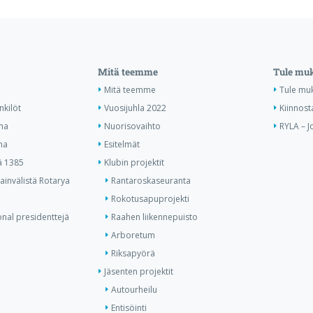
Mitä teemme
Tule mu
Mitä teemme
Tule mu
nkilöt
Vuosijuhla 2022
Kiinnost
ma
Nuorisovaihto
RYLA – J
ma
Esitelmät
ä 1385
Klubin projektit
invälistä Rotarya
Rantaroskaseuranta
Rokotusapuprojekti
onal presidenttejä
Raahen liikennepuisto
Arboretum
Riksapyörä
Jäsenten projektit
Autourheilu
Entisöinti