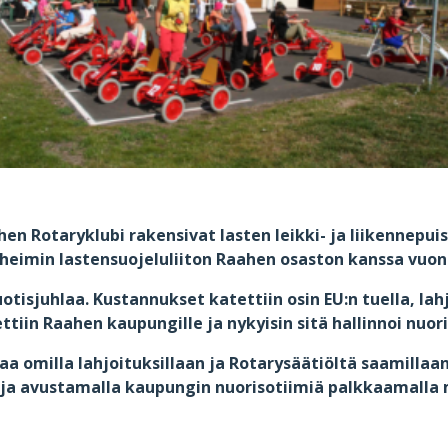
hen Rotaryklubi rakensivat lasten leikki- ja liikennepu
eimin lastensuojeluliiton Raahen osaston kanssa vuon
otisjuhlaa. Kustannukset katettiin osin EU:n tuella, lah
ettiin Raahen kaupungille ja nykyisin sitä hallinnoi nuori
a omilla lahjoituksillaan ja Rotarysäätiöltä saamillaa
e ja avustamalla kaupungin nuorisotiimiä palkkaamalla 