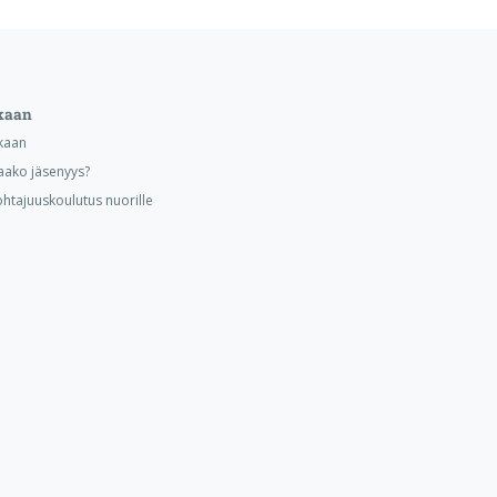
kaan
kaan
aako jäsenyys?
ohtajuuskoulutus nuorille