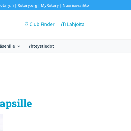
otary.fi
Rotary.org
MyRotary |
Nuorisovaihto
|
|
|
Club Finder
Lahjoita
Jäsenille
Yhteystiedot
apsille