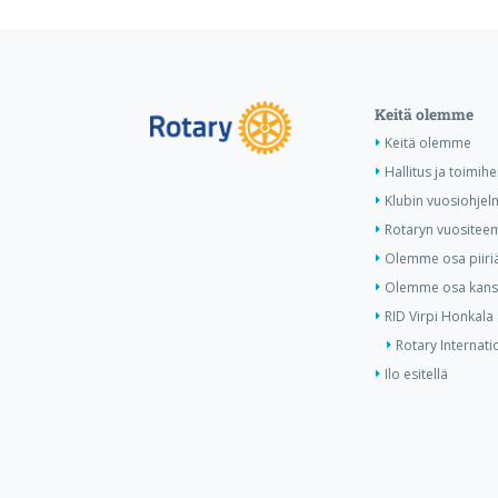
Keitä olemme
Keitä olemme
Hallitus ja toimihe
Klubin vuosiohjel
Rotaryn vuositee
Olemme osa piiri
Olemme osa kansa
RID Virpi Honkala
Rotary Internati
Ilo esitellä