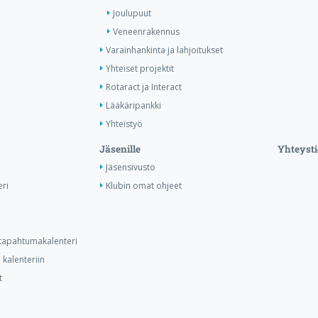
Joulupuut
Veneenrakennus
Varainhankinta ja lahjoitukset
Yhteiset projektit
Rotaract ja Interact
Lääkäripankki
Yhteistyö
Jäsenille
Yhteysti
Jäsensivusto
ri
Klubin omat ohjeet
n tapahtumakalenteri
kalenteriin
t