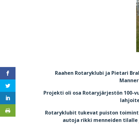
Raahen Rotaryklubi ja Pietari Bra
Mannerh
Projekti oli osa Rotaryjärjestön 100-vu
lahjoit
Rotaryklubit tukevat puiston toiminta
autoja rikki menneiden tilall