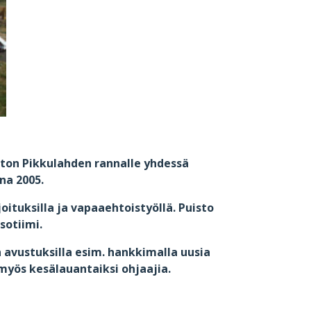
iston Pikkulahden rannalle yhdessä
na 2005.
joituksilla ja vapaaehtoistyöllä. Puisto
sotiimi.
n avustuksilla esim. hankkimalla uusia
myös kesälauantaiksi ohjaajia.