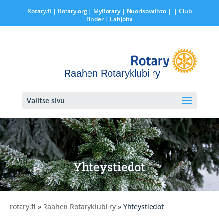
Rotary.fi
|
Rotary.org
|
MyRotary |
Nuorisovaihto
|
| Club
Finder
| Lahjoita
Raahen Rotaryklubi ry
Valitse sivu
Yhteystiedot
rotary.fi
»
Raahen Rotaryklubi ry
» Yhteystiedot