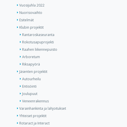
Vuosijuhla 2022
Nuorisovaihto
Esitelmät
Klubin projektit
Rantaroskaseuranta
Rokotusapuprojekti
Raahen liikennepuisto
Arboretum
Riksapyörä
Jäsenten projektit
Autourheilu
Entisöinti
Joulupuut
Veneenrakennus
Varainhankinta ja lahjoitukset
Yhteiset projektit
Rotaract ja Interact