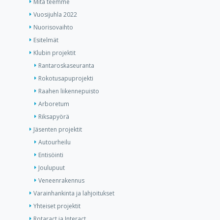
Mitä teemme
Vuosijuhla 2022
Nuorisovaihto
Esitelmät
Klubin projektit
Rantaroskaseuranta
Rokotusapuprojekti
Raahen liikennepuisto
Arboretum
Riksapyörä
Jäsenten projektit
Autourheilu
Entisöinti
Joulupuut
Veneenrakennus
Varainhankinta ja lahjoitukset
Yhteiset projektit
Rotaract ja Interact