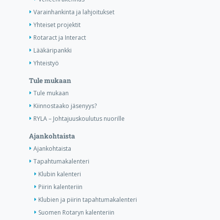
Varainhankinta ja lahjoitukset
Yhteiset projektit
Rotaract ja Interact
Lääkäripankki
Yhteistyö
Tule mukaan
Tule mukaan
Kiinnostaako jäsenyys?
RYLA – Johtajuuskoulutus nuorille
Ajankohtaista
Ajankohtaista
Tapahtumakalenteri
Klubin kalenteri
Piirin kalenteriin
Klubien ja piirin tapahtumakalenteri
Suomen Rotaryn kalenteriin