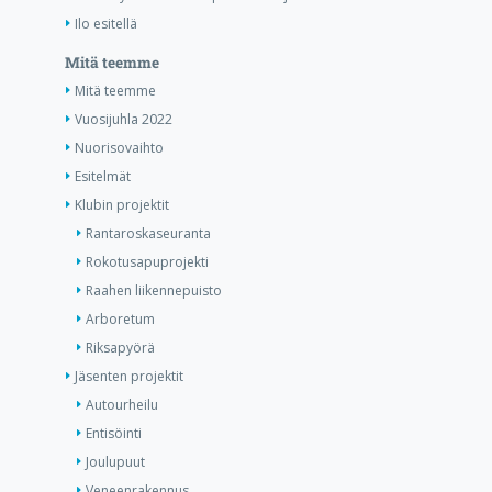
Ilo esitellä
Mitä teemme
Mitä teemme
Vuosijuhla 2022
Nuorisovaihto
Esitelmät
Klubin projektit
Rantaroskaseuranta
Rokotusapuprojekti
Raahen liikennepuisto
Arboretum
Riksapyörä
Jäsenten projektit
Autourheilu
Entisöinti
Joulupuut
Veneenrakennus