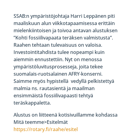
SSAB:n ympäristöjohtaja Harri Leppänen piti
maaliskuun alun viikkotapaamisessa erittäin
mielenkiintoisen ja toivoa antavan alustuksen
”Kohti fossiilivapaata teräksen valmistusta”.
Raahen tehtaan tulevaisuus on valoisa.
Investointitahdista tulee nopeampi kuin
aiemmin ennustettiin. Nyt on menossa
ympäristöluvitusprosesseja, joita tekee
suomalais-ruotsalainen AFRY-konserni.
Saimme myös hypistellä vedyllä pelkistettyä
malmia ns. rautasientä ja maailman
ensimmäistä fossiilivapaasti tehtyä
teräskappaletta.
Alustus on liitteenä kotisivuillamme kohdassa
Mitä teemme>Esitelmät
https://rotary.fi/raahe/esitel