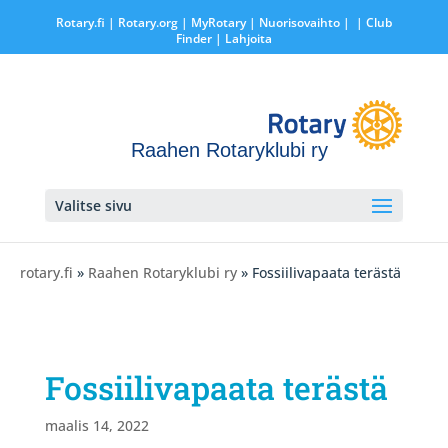
Rotary.fi
|
Rotary.org
|
MyRotary |
Nuorisovaihto
|
| Club
Finder
| Lahjoita
Raahen Rotaryklubi ry
Valitse sivu
rotary.fi
»
Raahen Rotaryklubi ry
» Fossiilivapaata terästä
Fossiilivapaata terästä
maalis 14, 2022