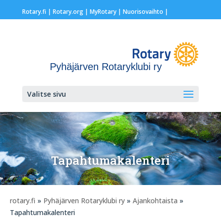
Rotary.fi
|
Rotary.org
|
MyRotary |
Nuorisovaihto
|
Pyhäjärven Rotaryklubi ry
Valitse sivu
Tapahtumakalenteri
rotary.fi
»
Pyhäjärven Rotaryklubi ry
»
Ajankohtaista
»
Tapahtumakalenteri