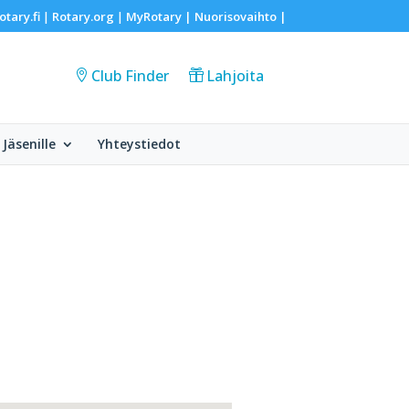
otary.fi
Rotary.org
MyRotary |
Nuorisovaihto
|
|
|
Club Finder
Lahjoita
Jäsenille
Yhteystiedot