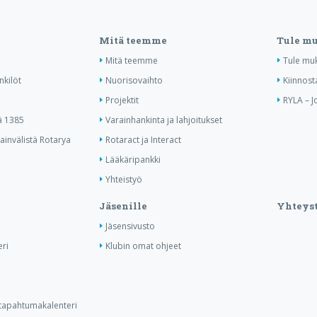
Mitä teemme
Tule m
Mitä teemme
Tule mu
nkilöt
Nuorisovaihto
Kiinnost
Projektit
RYLA – J
ä 1385
Varainhankinta ja lahjoitukset
invälistä Rotarya
Rotaract ja Interact
Lääkäripankki
Yhteistyö
Jäsenille
Yhteyst
Jäsensivusto
ri
Klubin omat ohjeet
n tapahtumakalenteri