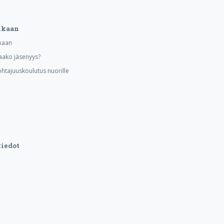
ukaan
kaan
aako jäsenyys?
ohtajuuskoulutus nuorille
iedot