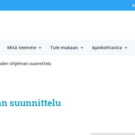
R
Mitä teemme
Tule mukaan
Ajankohtaista
den ohjelman suunnittelu
n suunnittelu