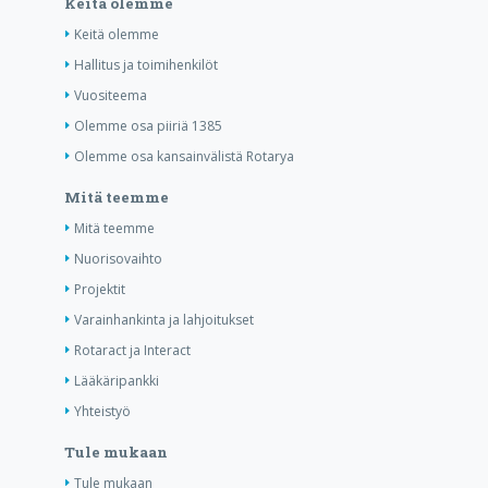
Keitä olemme
Keitä olemme
Hallitus ja toimihenkilöt
Vuositeema
Olemme osa piiriä 1385
Olemme osa kansainvälistä Rotarya
Mitä teemme
Mitä teemme
Nuorisovaihto
Projektit
Varainhankinta ja lahjoitukset
Rotaract ja Interact
Lääkäripankki
Yhteistyö
Tule mukaan
Tule mukaan