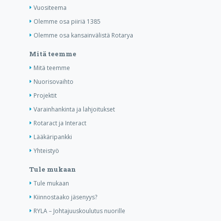
Vuositeema
Olemme osa piiriä 1385
Olemme osa kansainvälistä Rotarya
Mitä teemme
Mitä teemme
Nuorisovaihto
Projektit
Varainhankinta ja lahjoitukset
Rotaract ja Interact
Lääkäripankki
Yhteistyö
Tule mukaan
Tule mukaan
Kiinnostaako jäsenyys?
RYLA – Johtajuuskoulutus nuorille