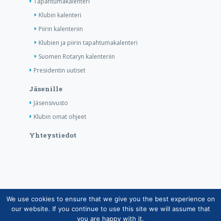
Tapahtumakalenteri
Klubin kalenteri
Piirin kalenteriin
Klubien ja piirin tapahtumakalenteri
Suomen Rotaryn kalenteriin
Presidentin uutiset
Jäsenille
Jäsensivusto
Klubin omat ohjeet
Yhteystiedot
We use cookies to ensure that we give you the best experience on
Copyright © Suomen Rotarypalvelu ry 2026 |
our website. If you continue to use this site we will assume that
Jäsentietojärjestelmän tietosuojaseloste
|
Henkilötietojen
you are happy with it.