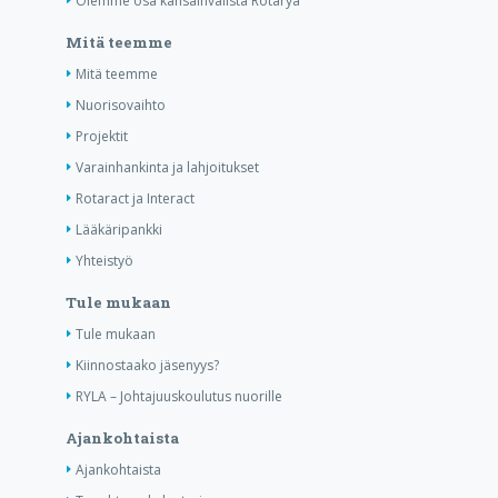
Olemme osa kansainvälistä Rotarya
Mitä teemme
Mitä teemme
Nuorisovaihto
Projektit
Varainhankinta ja lahjoitukset
Rotaract ja Interact
Lääkäripankki
Yhteistyö
Tule mukaan
Tule mukaan
Kiinnostaako jäsenyys?
RYLA – Johtajuuskoulutus nuorille
Ajankohtaista
Ajankohtaista