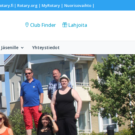
otary.fi
Rotary.org
MyRotary |
Nuorisovaihto
|
|
|
Club Finder
Lahjoita
Jäsenille
Yhteystiedot