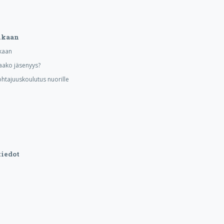
ukaan
kaan
aako jäsenyys?
ohtajuuskoulutus nuorille
iedot