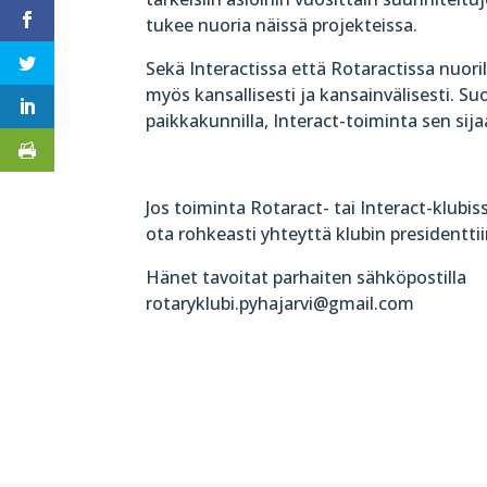
tukee nuoria näissä projekteissa.
Sekä Interactissa että Rotaractissa nuoril
myös kansallisesti ja kansainvälisesti. Su
paikkakunnilla, Interact-toiminta sen sijaan
Jos toiminta Rotaract- tai Interact-klubis
ota rohkeasti yhteyttä klubin presidenttii
Hänet tavoitat parhaiten sähköpostilla
rotaryklubi.pyhajarvi@gmail.com