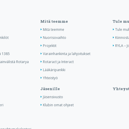
Mitä teemme
Tule m
Mitä teemme
Tule mu
nkilöt
Nuorisovaihto
Kiinnost
Projektit
RYLA – J
ä 1385
Varainhankinta ja lahjoitukset
invälistä Rotarya
Rotaract ja Interact
Lääkäripankki
Yhteistyö
Jäsenille
Yhteyst
Jäsensivusto
ri
Klubin omat ohjeet