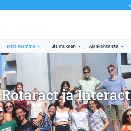
R
Mitä teemme
Tule mukaan
Ajankohtaista
Rotaract ja Interact