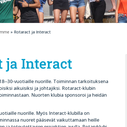
eemme
» Rotaract ja Interact
 ja Interact
8─30-vuotiaille nuorille. Toiminnan tarkoituksena
iksi aikuisiksi ja johtajiksi. Rotaract-klubin
 toiminnastaan. Nuorten klubia sponsoroi ja heidän
tiaille nuorille. Myös Interact-klubilla on
iminnassa nuoret pääsevät vaikuttamaan heille
jen ja toteutettavien projektien avulla. Rotaryklubi