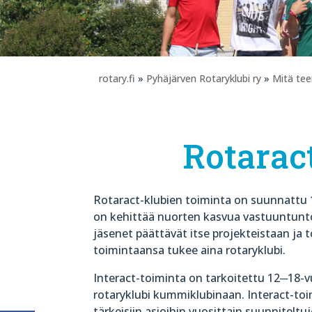
rotary.fi
»
Pyhäjärven Rotaryklubi ry
»
Mitä t
Rotaract
Rotaract-klubien toiminta on suunnattu 1
on kehittää nuorten kasvua vastuuntuntois
jäsenet päättävät itse projekteistaan ja
toimintaansa tukee aina rotaryklubi.
Interact-toiminta on tarkoitettu 12─18-vuo
rotaryklubi kummiklubinaan. Interact-to
tärkeisiin asioihin vuosittain suunniteltu