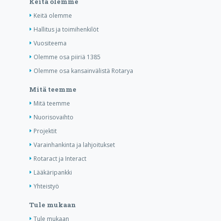
Keitä olemme
Keitä olemme
Hallitus ja toimihenkilöt
Vuositeema
Olemme osa piiriä 1385
Olemme osa kansainvälistä Rotarya
Mitä teemme
Mitä teemme
Nuorisovaihto
Projektit
Varainhankinta ja lahjoitukset
Rotaract ja Interact
Lääkäripankki
Yhteistyö
Tule mukaan
Tule mukaan