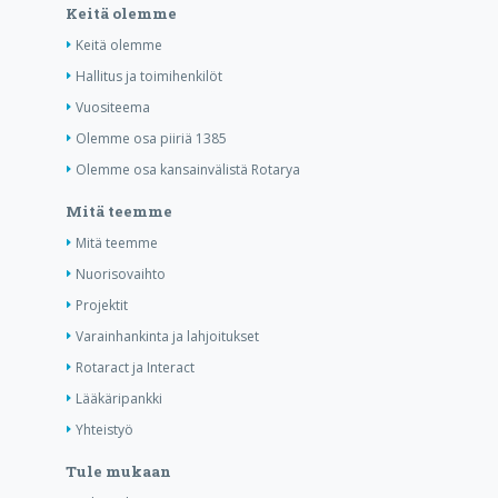
Keitä olemme
Keitä olemme
Hallitus ja toimihenkilöt
Vuositeema
Olemme osa piiriä 1385
Olemme osa kansainvälistä Rotarya
Mitä teemme
Mitä teemme
Nuorisovaihto
Projektit
Varainhankinta ja lahjoitukset
Rotaract ja Interact
Lääkäripankki
Yhteistyö
Tule mukaan