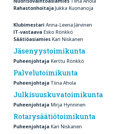
Nuorisovaihtoasiamies
Tiina Ahola
Rahastonhoitaja
Jukka Kuonanoja
Klubimestari
Anna-Leena Järvinen
IT-vastaava
Esko Rönkkö
Säätiöasiamies
Kari Niskanen
Jäsenyystoimikunta
Puheenjohtaja
Kerttu Rönkkö
Palvelutoimikunta
Puheenjohtaja
Tiina Ahola
Julkisuuskuvatoimikunta
Puheenjohtaja
Mirja Hynninen
Rotarysäätiötoimikunta
Puheenjohtaja
Kari Niskanen