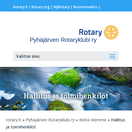
Rotary.fi
|
Rotary.org
|
MyRotary |
Nuorisovaihto
|
Pyhäjärven Rotaryklubi ry
Valitse sivu
Hallitus ja toimihenkilöt
rotary.fi
»
Pyhäjärven Rotaryklubi ry
»
Keitä olemme
» Hallitus
ja toimihenkilöt