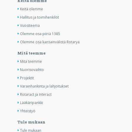
Keitä olemme
Keitä olemme
Hallitus ja toimihenkilöt
Vuositeema
Olemme osa piiriä 1385
Olemme osa kansainvälistä Rotarya
Mitä teemme
Mitä teemme
Nuorisovaihto
Projektit
Varainhankinta ja lahjoitukset
Rotaract ja Interact
Lääkäripankki
Yhteistyö
Tule mukaan
Tule mukaan