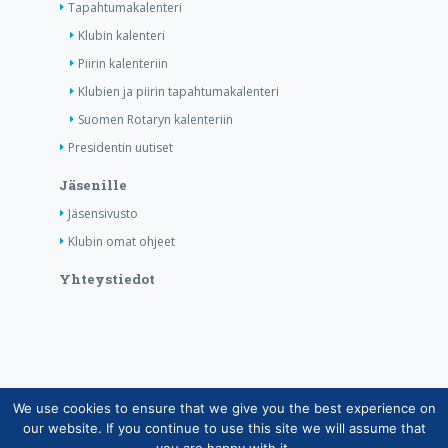
Tapahtumakalenteri
Klubin kalenteri
Piirin kalenteriin
Klubien ja piirin tapahtumakalenteri
Suomen Rotaryn kalenteriin
Presidentin uutiset
Jäsenille
Jäsensivusto
Klubin omat ohjeet
Yhteystiedot
We use cookies to ensure that we give you the best experience on
Copyright © Suomen Rotarypalvelu ry 2026 |
our website. If you continue to use this site we will assume that
Jäsentietojärjestelmän tietosuojaseloste
|
Henkilötietojen