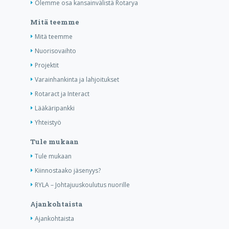
Olemme osa kansainvälistä Rotarya
Mitä teemme
Mitä teemme
Nuorisovaihto
Projektit
Varainhankinta ja lahjoitukset
Rotaract ja Interact
Lääkäripankki
Yhteistyö
Tule mukaan
Tule mukaan
Kiinnostaako jäsenyys?
RYLA – Johtajuuskoulutus nuorille
Ajankohtaista
Ajankohtaista