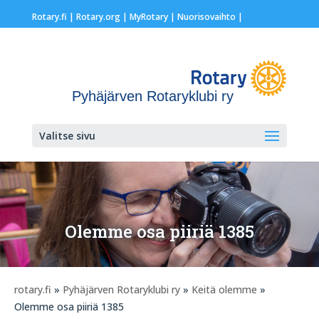
Rotary.fi
|
Rotary.org
|
MyRotary |
Nuorisovaihto
|
Pyhäjärven Rotaryklubi ry
Valitse sivu
Olemme osa piiriä 1385
rotary.fi
»
Pyhäjärven Rotaryklubi ry
»
Keitä olemme
»
Olemme osa piiriä 1385