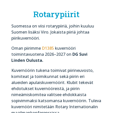
Rotarypiirit
Suomessa on viisi rotarypiiriä, joihin kuuluu
Suomen lisäksi Viro. Jokaista piiriä johtaa
piirikuvernööri.
Oman piirimme
D1385
kuvernööri
toimintavuotena 2026–2027 on
DG Suvi
Linden Oulusta.
Kuvernöörin tukena toimivat piirineuvosto,
komiteat ja toimikunnat sekä piirin eri
alueiden apulaiskuvernöörit. Klubit tekevät
ehdotukset kuvernööreistä, ja piirin
nimeämiskomitea valitsee ehdokkaista
sopivimmaksi katsomansa kuvernöörin. Tuleva
kuvernööri nimitetään Rotary Internationalin
maailmankonferenssissa.