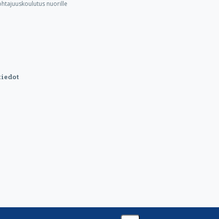
ohtajuuskoulutus nuorille
iedot