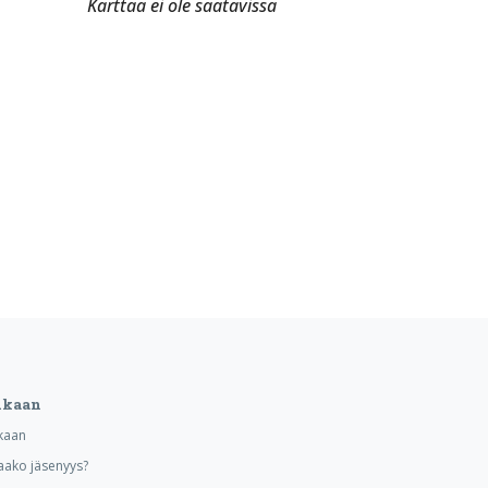
Karttaa ei ole saatavissa
ukaan
kaan
aako jäsenyys?