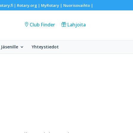
otary.fi
Rotary.org
MyRotary |
Nuorisovaihto
|
|
|
Club Finder
Lahjoita
Jäsenille
Yhteystiedot