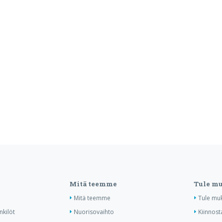
Mitä teemme
Tule m
Mitä teemme
Tule mu
nkilöt
Nuorisovaihto
Kiinnost