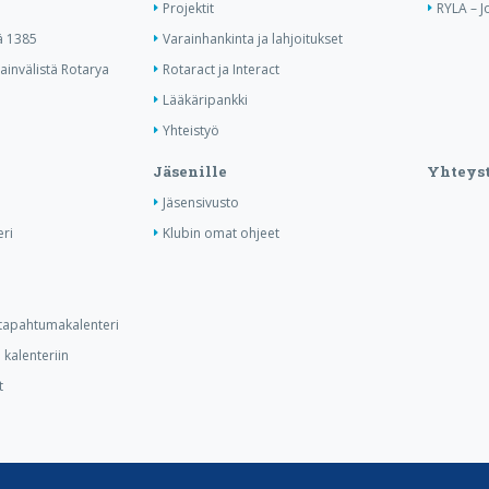
Projektit
RYLA – J
ä 1385
Varainhankinta ja lahjoitukset
invälistä Rotarya
Rotaract ja Interact
Lääkäripankki
Yhteistyö
Jäsenille
Yhteyst
Jäsensivusto
ri
Klubin omat ohjeet
n tapahtumakalenteri
kalenteriin
t