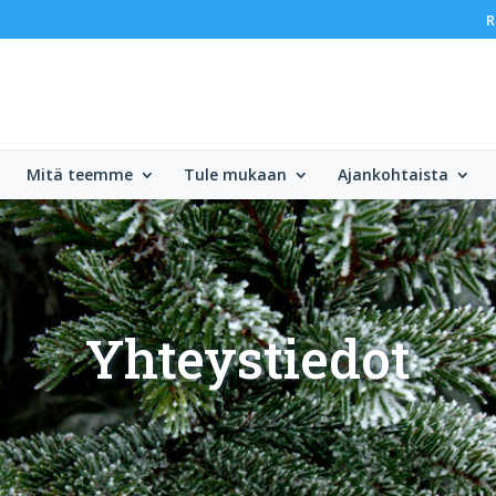
R
Mitä teemme
Tule mukaan
Ajankohtaista
Yhteystiedot