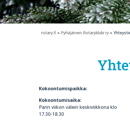
rotary.fi
»
Pyhäjärven Rotaryklubi ry
» Yhteysti
Yhte
Kokoontumispaikka:
Kokoontumisaika:
Parin viikon välein keskiviikkona klo
17.30-18.30