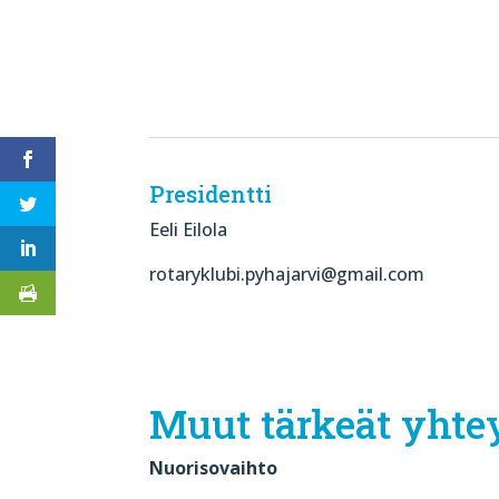
Presidentti
Eeli Eilola
rotaryklubi.pyhajarvi@gmail.com
Muut tärkeät yhte
Nuorisovaihto