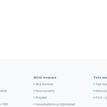
Mitä teemme
Tule m
Mitä teemme
Tule mu
nkilöt
Nuorisovaihto
Kiinnost
Projektit
RYLA – J
ä 1385
Varainhankinta ja lahjoitukset