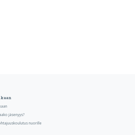
ukaan
kaan
aako jäsenyys?
ohtajuuskoulutus nuorille