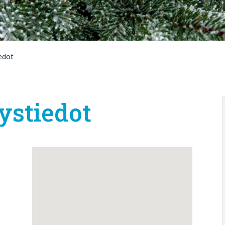
edot
ystiedot