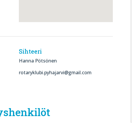
Sihteeri
Hanna Pötsönen
rotaryklubi.pyhajarvi@gmail.com
yshenkilöt