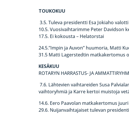
TOUKOKUU
3.5. Tuleva presidentti Esa Jokiaho valott
10.5. Vuosivaihtarimme Peter Davidson 
17.5. Ei kokousta – Helatorstai
24.5.”Impin ja Auvon” huumoria, Matti Kuo
31.5 Matti Lagerstedtin matkakertomus 
KESÄKUU
ROTARYN HARRASTUS- JA AMMATTIRYHM
7.6. Lähtevien vaihtareiden Susa Palvialan
vaihtoryhmiä ja Karre kertoi muistoja v
14.6. Eero Paavolan matkakertomus juuri 
29.6. Nuijanvaihtajaiset tulevan presiden