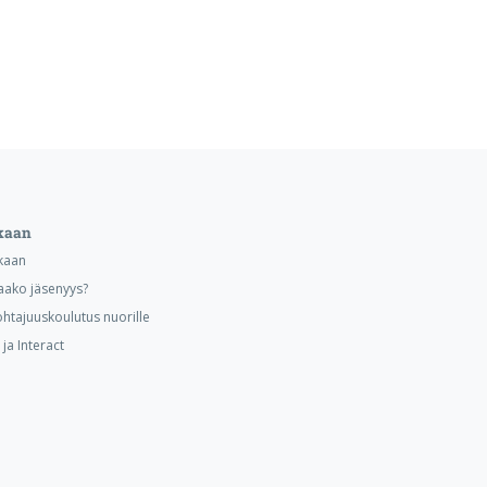
kaan
kaan
aako jäsenyys?
ohtajuuskoulutus nuorille
ja Interact