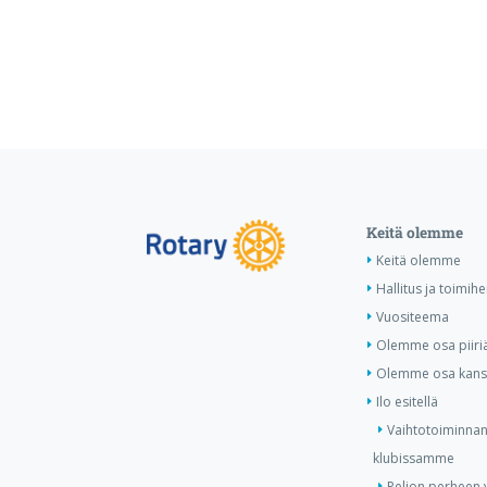
Keitä olemme
Keitä olemme
Hallitus ja toimihe
Vuositeema
Olemme osa piiri
Olemme osa kansa
Ilo esitellä
Vaihtotoiminnan
klubissamme
Peljon perheen v