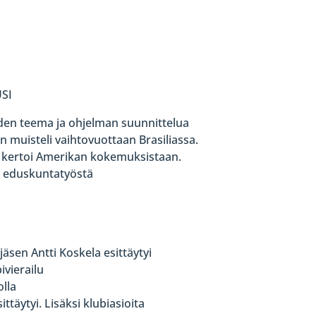
SI
den teema ja ohjelman suunnittelua
n muisteli vaihtovuottaan Brasiliassa.
 kertoi Amerikan kokemuksistaan.
ä eduskuntatyöstä
äsen Antti Koskela esittäytyi
ivierailu
olla
täytyi. Lisäksi klubiasioita