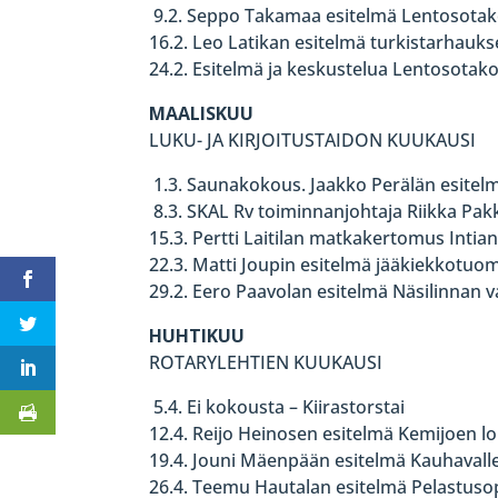
9.2. Seppo Takamaa esitelmä Lentosotako
16.2. Leo Latikan esitelmä turkistarhauks
24.2. Esitelmä ja keskustelua Lentosotak
MAALISKUU
LUKU- JA KIRJOITUSTAIDON KUUKAUSI
1.3. Saunakokous. Jaakko Perälän esitelm
8.3. SKAL Rv toiminnanjohtaja Riikka Pak
15.3. Pertti Laitilan matkakertomus Intia
22.3. Matti Joupin esitelmä jääkiekkotu
29.2. Eero Paavolan esitelmä Näsilinnan 
HUHTIKUU
ROTARYLEHTIEN KUUKAUSI
5.4. Ei kokousta – Kiirastorstai
12.4. Reijo Heinosen esitelmä Kemijoen l
19.4. Jouni Mäenpään esitelmä Kauhavalle
26.4. Teemu Hautalan esitelmä Pelastuso