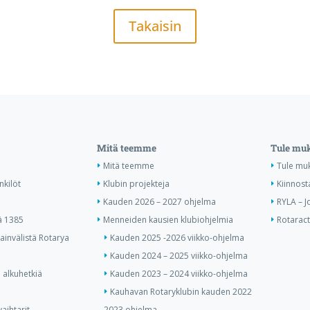
Takaisin
Mitä teemme
Tule mu
Mitä teemme
Tule mu
nkilöt
Klubin projekteja
Kiinnost
Kauden 2026 – 2027 ohjelma
RYLA – J
ä 1385
Menneiden kausien klubiohjelmia
Rotaract 
invälistä Rotarya
Kauden 2025 -2026 viikko-ohjelma
Kauden 2024 – 2025 viikko-ohjelma
 alkuhetkiä
Kauden 2023 – 2024 viikko-ohjelma
Kauhavan Rotaryklubin kauden 2022
aihtarit
-2023 ohjelma