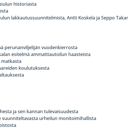
ulun historiasta
esta
oulun lakkautussuunnitelmista, Antti Koskela ja Seppo Tak
ä perunanviljelijän vuodenkierrosta
kalan esitelmä ammattiautoilun haasteista
n matkasta
omareiden koulutuksesta
valtauksesta
ohesta ja sen kannan tulevaisuudesta
 suunniteltavasta urheilun monitoimihallista
pistosta