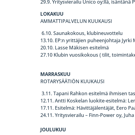
29.9. Yritysvierailu Unico oy:llä, isäntänä 
LOKAKUU
AMMATTIPALVELUN KUUKAUSI
6.10. Saunakokous, klubineuvottelu
13.10. EP:n yrittäjien puheenjohtaja Jyrk
20.10. Lasse Mäkisen esitelmä
27.10 Klubin vuosikokous ( tilit, toiminta
MARRASKUU
ROTARYSÄÄTIÖN KUUKAUSI
3.11. Tapani Rahkon esitelmä ihmisen tas
12.11. Antti Koskelan luokite-esitelmä: L
17.11. Esitelmä: Hävittäjälentäjät, Eero 
24.11. Yritysvierailu – Finn-Power oy, Juh
JOULUKUU