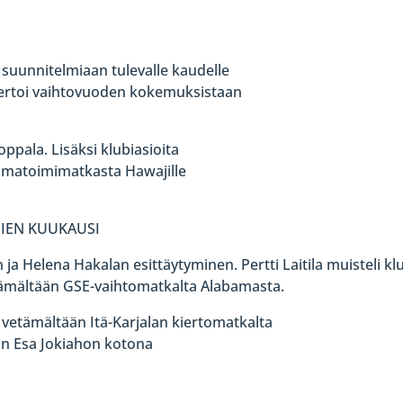
i suunnitelmiaan tulevalle kaudelle
kertoi vaihtovuoden kokemuksistaan
ppala. Lisäksi klubiasioita
omatoimimatkasta Hawajille
IEN KUUKAUSI
 ja Helena Hakalan esittäytyminen. Pertti Laitila muisteli k
etämältään GSE-vaihtomatkalta Alabamasta.
vetämältään Itä-Karjalan kiertomatkalta
tin Esa Jokiahon kotona