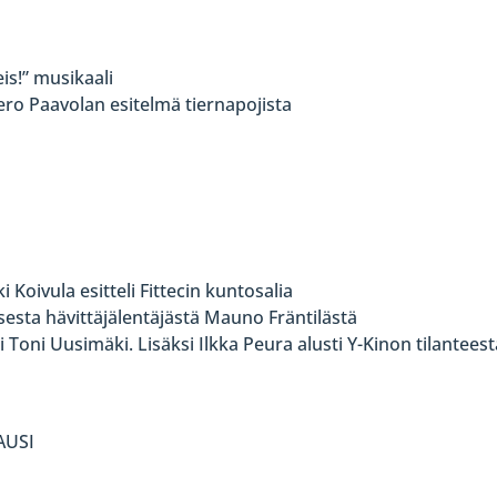
is!” musikaali
ero Paavolan esitelmä tiernapojista
 Koivula esitteli Fittecin kuntosalia
isesta hävittäjälentäjästä Mauno Fräntilästä
Toni Uusimäki. Lisäksi Ilkka Peura alusti Y-Kinon tilanteest
AUSI