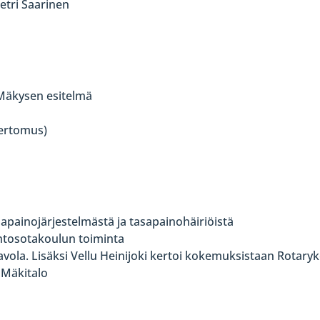
Petri Saarinen
i Mäkysen esitelmä
kertomus)
apainojärjestelmästä ja tasapainohäiriöistä
entosotakoulun toiminta
Paavola. Lisäksi Vellu Heinijoki kertoi kokemuksistaan Rotar
a Mäkitalo