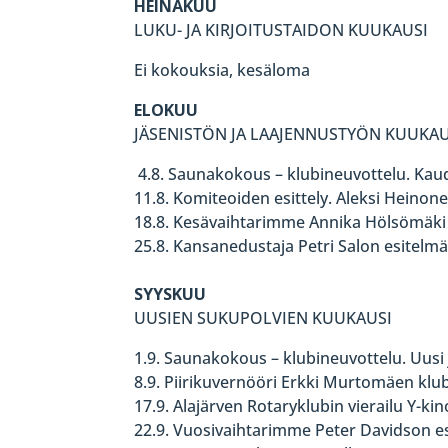
HEINÄKUU
LUKU- JA KIRJOITUSTAIDON KUUKAUSI
Ei kokouksia, kesäloma
ELOKUU
JÄSENISTÖN JA LAAJENNUSTYÖN KUUKAU
4.8. Saunakokous – klubineuvottelu. Kau
11.8. Komiteoiden esittely. Aleksi Heinone
18.8. Kesävaihtarimme Annika Hölsömäki
25.8. Kansanedustaja Petri Salon esitelm
SYYSKUU
UUSIEN SUKUPOLVIEN KUUKAUSI
1.9. Saunakokous – klubineuvottelu. Uusi j
8.9. Piirikuvernööri Erkki Murtomäen klub
17.9. Alajärven Rotaryklubin vierailu Y-kin
22.9. Vuosivaihtarimme Peter Davidson esit