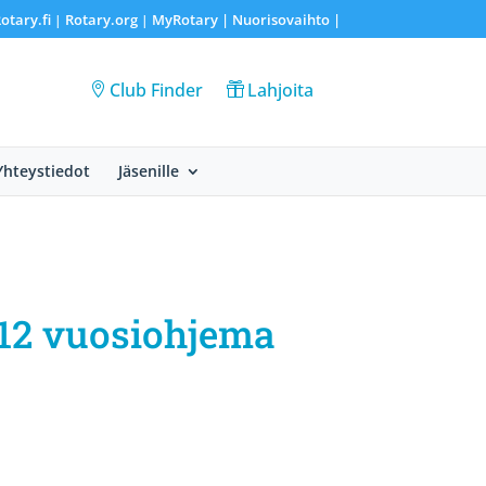
otary.fi
Rotary.org
MyRotary |
Nuorisovaihto
|
|
|
Club Finder
Lahjoita
Yhteystiedot
Jäsenille
12 vuosiohjema