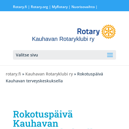
Rotary.fi
|
Rotary.org
|
MyRotary |
Nuorisovaihto
|
Kauhavan Rotaryklubi ry
Valitse sivu
rotary.fi
»
Kauhavan Rotaryklubi ry
» Rokotuspäivä
Kauhavan terveyskeskuksella
Rokotuspäivä
Kauhavan