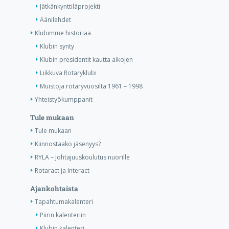
Jätkänkynttiläprojekti
Äänilehdet
Klubimme historiaa
Klubin synty
Klubin presidentit kautta aikojen
Liikkuva Rotaryklubi
Muistoja rotaryvuosilta 1961 – 1998
Yhteistyökumppanit
Tule mukaan
Tule mukaan
Kiinnostaako jäsenyys?
RYLA – Johtajuuskoulutus nuorille
Rotaract ja Interact
Ajankohtaista
Tapahtumakalenteri
Piirin kalenteriin
Klubin kalenteri