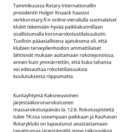
Tammikuussa Rotary Internationallin
presidentti Holger Knaack haastoi
verkkorotary.fi:n online-vierailulla suomalaiset
klubit tekemään hyvää paikkakunnillaan
osallistumalla koronarokotustilaisuuksiin.
Tuolloin pääasiallisena ajatuksena oli, että
klubien terveydenhoidon ammattilaiset
lähtisivät mukaan auttamaan rokotejonoissa,
ennen kuin ymmärrettiin, että kuka tahansa
voi edesauttaa rokotetilaisuuksia
koulutuksesta riippumatta.
Kuntayhtymä Kaksneuvoinen
järjestääkoronarokotusten
massarokotuspäivän la. 12.6. Rokotuspisteitä
tulee TK:ssa useampaan paikkaan ja Kauhavan
Rotaryklubi on lupautunut avustastamaan
tapahtumaa järjestämällä sinne talkooväkeä