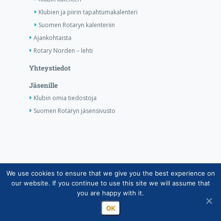
Klubien ja piirin tapahtumakalenteri
Suomen Rotaryn kalenteriin
Ajankohtaista
Rotary Norden – lehti
Yhteystiedot
Jäsenille
Klubin omia tiedostoja
Suomen Rotaryn jäsensivusto
We use cookies to ensure that we give you the best experience on
Copyright © Suomen Rotarypalvelu ry 2026 |
our website. If you continue to use this site we will assume that
Jäsentietojärjestelmän tietosuojaseloste
|
Henkilötietojen
you are happy with it.
käsittely Rotarytoiminnassa
OK