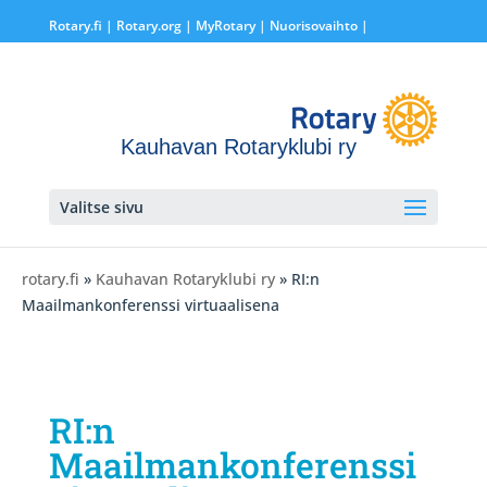
Rotary.fi
|
Rotary.org
|
MyRotary |
Nuorisovaihto
|
Kauhavan Rotaryklubi ry
Valitse sivu
rotary.fi
»
Kauhavan Rotaryklubi ry
» RI:n
Maailmankonferenssi virtuaalisena
RI:n
Maailmankonferenssi