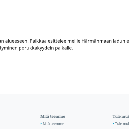
un alueeseen. Paikkaa esittelee meille Härmänmaan ladun 
rtyminen porukkakyydein paikalle.
Mitä teemme
Tule mu
Mitä teemme
Tule mu