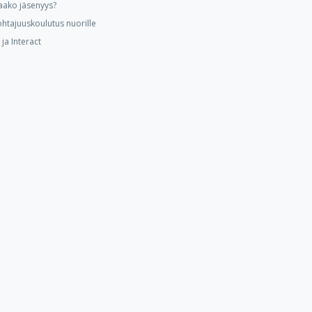
aako jäsenyys?
ohtajuuskoulutus nuorille
ja Interact