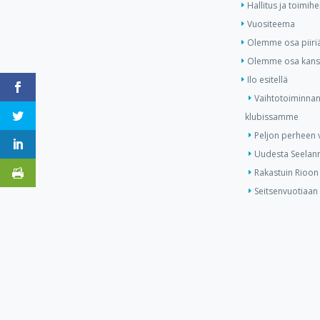
Hallitus ja toimihe
Vuositeema
Olemme osa piiri
Olemme osa kansa
Ilo esitellä
Vaihtotoiminnan
klubissamme
Peljon perheen v
Uudesta Seelann
Rakastuin Rioon
Seitsenvuotiaan