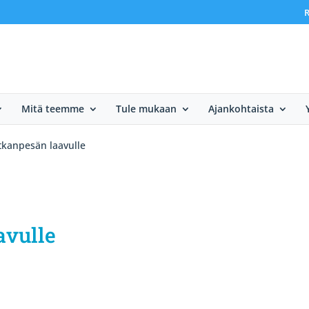
R
Mitä teemme
Tule mukaan
Ajankohtaista
tkanpesän laavulle
avulle