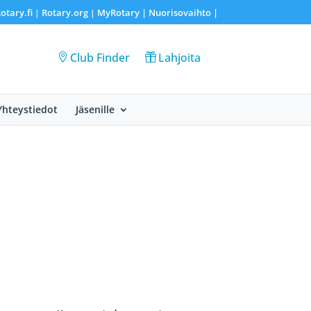
otary.fi
Rotary.org
MyRotary |
Nuorisovaihto
|
|
|
Club Finder
Lahjoita
Yhteystiedot
Jäsenille