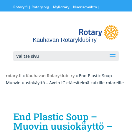
Rotary.fi
|
Rotary.org
|
MyRotary |
Nuorisovaihto
|
Kauhavan Rotaryklubi ry
Valitse sivu
rotary.fi
»
Kauhavan Rotaryklubi ry
» End Plastic Soup –
Muovin uusiokäyttö – Avoin IC etäesitelmä kaikille rotareille.
End Plastic Soup –
Muovin uusiokäyttö –