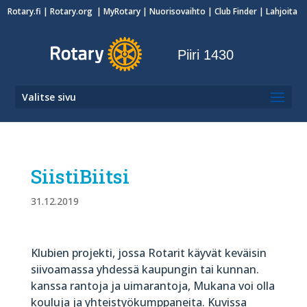
Rotary.fi
|
Rotary.org
|
MyRotary
|
Nuorisovaihto
| Club Finder
| Lahjoita
Piiri 1430
Valitse sivu
SiistiBiitsi
31.12.2019
Klubien projekti, jossa Rotarit käyvät keväisin
siivoamassa yhdessä kaupungin tai kunnan.
kanssa rantoja ja uimarantoja, Mukana voi olla
kouluja ja yhteistyökumppaneita. Kuvissa