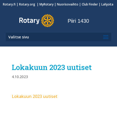
Rotary.fi
|
Rotary.org
|
MyRotary
|
Nuorisovaihto
| Club Finder
| Lahjoita
Piiri 1430
Valitse sivu
Lokakuun 2023 uutiset
4.10.2023
Lokakuun 2023 uutiset